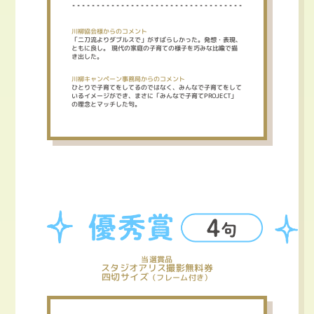
川柳協会様からのコメント
「二刀流よりダブルスで」がすばらしかった。発想・表現、
ともに良し。
現代の家庭の子育ての様子を巧みな比喩で描
き出した。
川柳キャンペーン事務局からのコメント
ひとりで子育てをしてるのではなく、みんなで子育てをして
いるイメージができ、まさに「みんなで子育てPROJECT」
の理念とマッチした句。
当選賞品
スタジオアリス撮影無料券
四切サイズ
（フレーム付き）