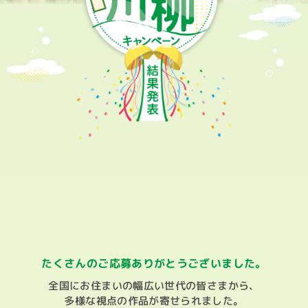
「公益社団法人 日本女子プロ将棋協会
」協賛
（LPSA）
「ごっこランド」パビリオン出展
「ほめ写PROJECT」への賛同
TOKYO こども見守りの輪 プロジェクト
「アリスシッター」
各自治体への子育て支援の参画
「社内制度
」のご紹介
（女性活躍）
店舗の取り組み
たくさんのご応募ありがとうございました。
マタニティ&ベビーセミナー
全国にお住まいの幅広い世代の皆さまから、
多様な視点の作品が寄せられました。