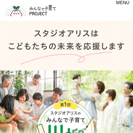
MENU
PROJECTの想い
企業の取り組み
「こどもまんなか応援サポーター」の参画
仕事体験テーマパーク
「Kandu
」への出展・協賛
（カンドゥー）
職業体験イベント
「みらいのたからばこ」への出展
「あけみちゃん基金家族撮影会」
ゴルフ「ジュニアカップ」開催