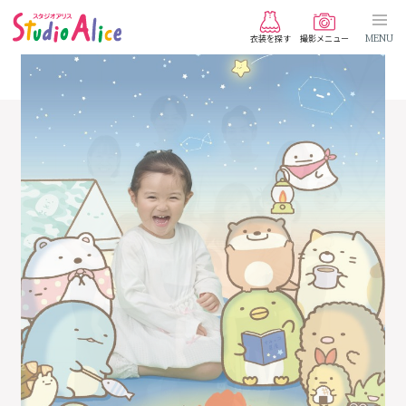
衣装を探す
撮影メニュー
MENU
写
真
は
未
来
の
宝
も
の
ス
タ
ジ
オ
ア