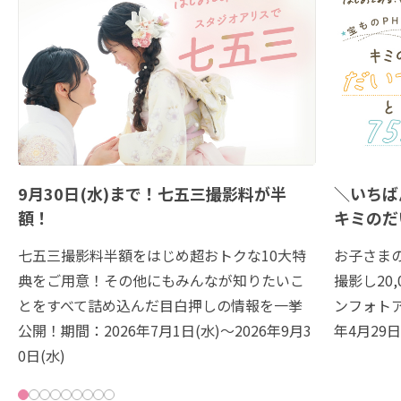
9月30日(水)まで！七五三撮影料が半
＼いちば
額！
キミのだ
七五三撮影料半額をはじめ超おトクな10大特
お子さま
典をご用意！その他にもみんなが知りたいこ
撮影し20
とをすべて詰め込んだ目白押しの情報を一挙
ンフォトア
公開！期間：2026年7月1日(水)～2026年9月3
年4月29日
0日(水)