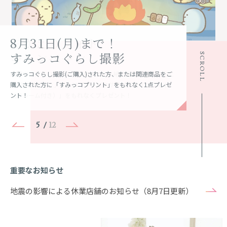
リ
ス
9月30日(水)まで！
平日レンタル0円！
キミのだいすきと
おかえりフォト
8月31日(月)まで！
毎月1日～7日は
みんなの
1次エントリーは
初コラボ！スタジオアリスで
スタジオアリスの
Studio Moaly
ALICE IN WONDER WALL
七五三撮影料が半額！
おでかけ用着物レンタル
七五三 宝ものPHOTO
キャンペーン
すみっコぐらし撮影
百日赤ちゃんの日
First Birthday
8月16日(日)まで！
KOGYARU体験
成人式革命 ふりホ
SCROLL
”もし、絵本の世界に入れたら”そんな憧れを叶えるフォトス
日本初の「3D ホログラムが楽しめる、新感覚の没入型セル
タジオ。プライベート型スタジオStudio Moaly(モアリー)
フスタジオ」。没入感のあるデジタルアート空間で自撮り動
七五三撮影料半額をはじめ超おトクな10大特典をご用意！そ
"記念撮影"と"おでかけで用"で着物を2度楽しもう♪9月30日
お子さまの「いちばんの宝もの」をご持参＆撮影し20,000円
期間中におじいちゃんおばちゃんと一緒に撮影をされた方に
すみっコぐらし撮影(ご購入)された方、または関連商品をご
＼笑顔の写真、絶対撮ります宣言！／もしも笑顔の写真が１
はじめての誕生日は超スペシャル！ご持参いただきいたお誕
3歳～11歳までのお子さまとそのご家族を対象にしたモデル
SNS総フォロワー180万人超！現役小学生ギャルMEDIA「KO
前撮りから成人式当日の「振袖レンタル」もついたプラン！
画や写真を貸切で体験できます！
の他にもみんなが知りたいことをすべて詰め込んだ目白押し
(水)までに七五三撮影で20,000円以上ご購入の方は着物レン
以上ご購入の方に限定デザインフォトアイテムをプレゼン
「A3大ポスター」または「キャビネサイズデザインフォト
購入された方に「すみっコプリント」をもれなく1点プレゼ
枚もなければ０円！
生日プレゼントと一緒に撮影(ご購入)された方にもれなくス
オーディションを開催。さらに、スタジオアリス専属モデル
GYARU」との初コラボ！専用背景や商品をお楽しみいただけ
高品質・約1500種類の振袖からどの振袖を選んでも安心の9
の情報を一挙公開！
タルが平日0円に！
ト。
（フレーム付き）」をもれなくプレゼント！
ント！
ペシャルなプレゼント！
で活躍できるチャンスも！？
るコラボパックが登場！
9,800円（税別）
5
/
12
重要なお知らせ
地震の影響による休業店舗のお知らせ（8月7日更新）