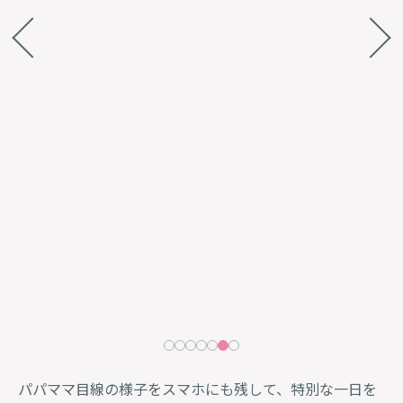
N
e
x
P
r
i
o
ev
t
u
s
パパママ目線の様子をスマホにも残して、特別な一日を