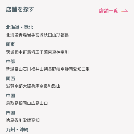
店舗を探す
店舗一覧
北海道・東北
北海道
青森
岩手
宮城
秋田
山形
福島
関東
茨城
栃木
群馬
埼玉
千葉
東京
神奈川
中部
新潟
富山
石川
福井
山梨
長野
岐阜
静岡
愛知
三重
関西
滋賀
京都
大阪
兵庫
奈良
和歌山
中国
鳥取
島根
岡山
広島
山口
四国
徳島
香川
愛媛
高知
九州・沖縄