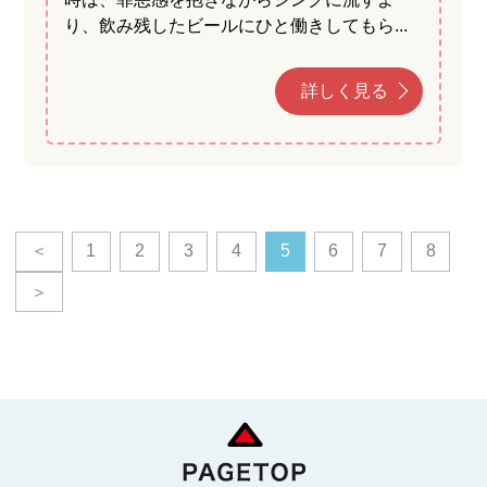
り、飲み残したビールにひと働きしてもら...
詳しく見る
＜
1
2
3
4
5
6
7
8
＞