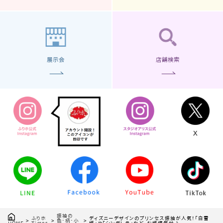
展示会
店舗検索
振袖の
ふりホ
ディズニーデザインのプリンセス振袖が人気！「白雪
色・柄・小
Times
姫」や「シンデレラ」など、お姫様気分♪