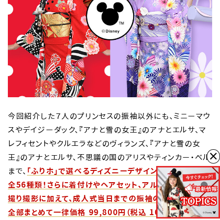
今回紹介した７人のプリンセスの振袖以外にも、ミニーマウ
スやデイジーダック、『アナと雪の女王』のアナとエルサ、マ
レフィセントやクルエラなどのヴィランズ、『アナと雪の女
×
王』のアナとエルサ、不思議の国のアリスやティンカー・ベル
まで、
「ふりホ」で選べるディズニーデザイン振袖はなんと
全56種類！さらに着付けやヘアセット、アルバム付きの前
撮り撮影に加えて、成人式当日までの振袖のレンタルまで、
全部まとめて一律価格 99,800円（税込 109,780円）。
ま