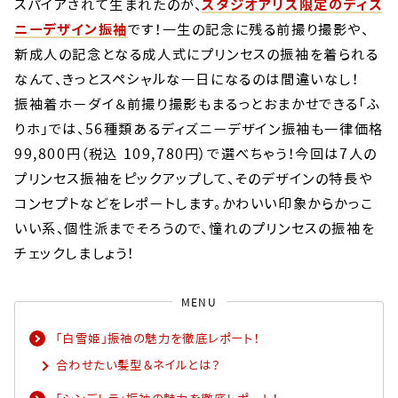
スパイアされて生まれたのが、
スタジオアリス限定のディズ
ニーデザイン振袖
です！一生の記念に残る前撮り撮影や、
新成人の記念となる成人式にプリンセスの振袖を着られる
なんて、きっとスペシャルな一日になるのは間違いなし！
振袖着ホーダイ＆前撮り撮影もまるっとおまかせできる「ふ
りホ」では、56種類あるディズニーデザイン振袖も一律価格
99,800円（税込 109,780円）で選べちゃう！今回は7人の
プリンセス振袖をピックアップして、そのデザインの特長や
コンセプトなどをレポートします。かわいい印象からかっこ
いい系、個性派までそろうので、憧れのプリンセスの振袖を
チェックしましょう！
MENU
「白雪姫」振袖の魅力を徹底レポート！​
合わせたい髪型＆ネイルとは？​