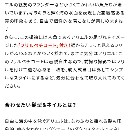
エルの親友のフランダ―など小さくてかわいい魚たちが泳
いでいます。キラキラと輝く海の水面を表現した高級感ある
帯の印象もあり、自由で個性的な着こなしが楽しめますね
♪
さらに、この振袖には人魚であるアリエルの尾びれをイメー
ジした
「フリルペチコート」付き！
裾からチラっと見えるフリ
ルがふわふわとかわいく揺れて、まさに気分はアリエル！こ
のフリルペチコートは着脱自由なので、前撮り撮影ではフリ
ルを付けて遊び心ある一枚を、成人式当日は外してシンプ
ルなスタイルにするなど、気分に合わせて取り入れてみてく
ださい。
合わせたい髪型＆ネイルとは？
自由に海の中を泳ぐアリエルは、ふわふわと揺れる髪も印
象的。ゆるやかなロングウェーブのダウンスタイルでマネし