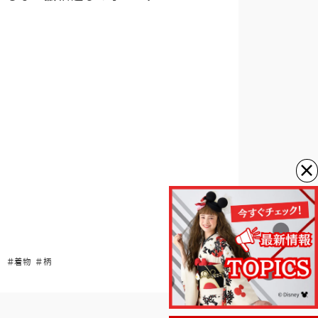
×
＃着物
＃柄