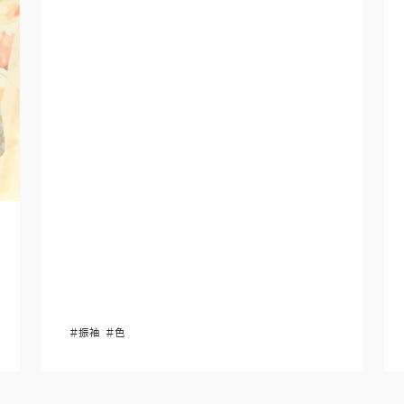
＃振袖
＃色