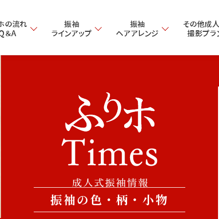
ホの流れ
振袖
振袖
その他成
・Q＆A
ラインアップ
ヘアアレンジ
撮影プラ
振袖の色・柄・小物