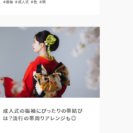
＃振袖
＃成人式
＃色
＃柄
成人式の振袖にぴったりの帯結び
は？流行の帯周りアレンジも◎