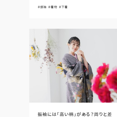
＃振袖
＃着物
＃下着
振袖には「高い柄」がある？周りと差