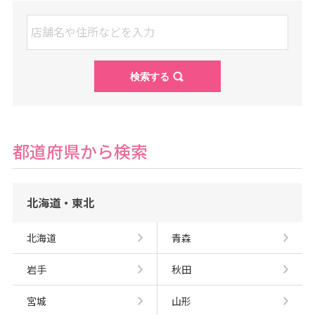
真
館
ス
タ
ジ
オ
ア
リ
ス
｜
写
真
ス
タ
ジ
都道府県から検索
オ
・
フ
ォ
ト
北海道・東北
ス
タ
ジ
オ
北海道
青森
岩手
秋田
宮城
山形