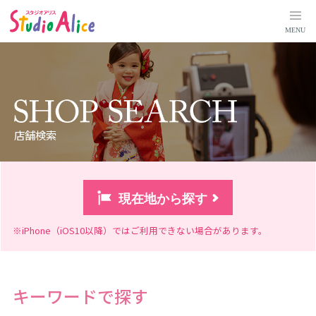
店
舗
検
MENU
索
｜
マ
タ
ニ
テ
ィ
、
赤
ち
ゃ
店舗検索
ん
、
こ
ど
も
の
記
念
写
※iPhone（iOS10以降）ではご利用できない場合があります。
真
撮
影
な
ら
こ
キーワードで探す
ど
も
写