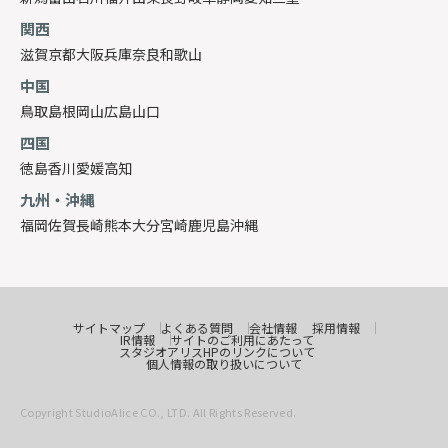
関西
滋賀
京都
大阪
兵庫
奈良
和歌山
中国
鳥取
島根
岡山
広島
山口
四国
徳島
香川
愛媛
高知
九州・沖縄
福岡
佐賀
長崎
熊本
大分
宮崎
鹿児島
沖縄
サイトマップ
よくある質問
会社情報
採用情報
IR情報
サイトのご利用にあたって
スタジオアリスHPのリンクについて
個人情報の取り扱いについて
Copyright StudioAlice CO., LTD. All Rights Reserved.