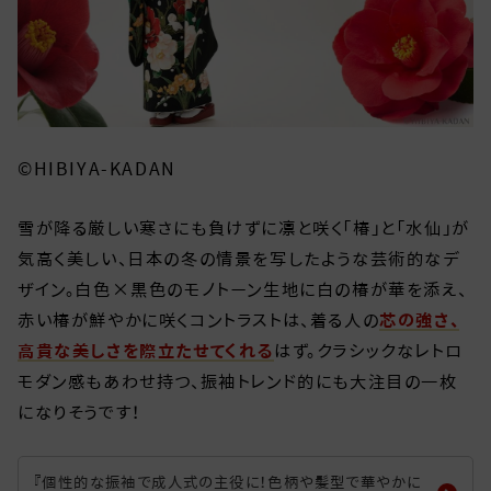
©HIBIYA-KADAN
雪が降る厳しい寒さにも負けずに凛と咲く「椿」と「水仙」が
気高く美しい、日本の冬の情景を写したような芸術的なデ
ザイン。白色×黒色のモノトーン生地に白の椿が華を添え、
赤い椿が鮮やかに咲くコントラストは、着る人の
芯の強さ、
高貴な美しさを際立たせてくれる
はず。クラシックなレトロ
モダン感もあわせ持つ、振袖トレンド的にも大注目の一枚
になりそうです！
『個性的な振袖で成人式の主役に！色柄や髪型で華やかに