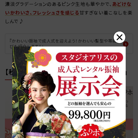
濃淡グラデーションのあるピンク生地も華やかで、
あどけな
いかわいさ、フレッシュさを感じる
甘すぎない着こなしを楽
しんで♪
×
『かわいい振袖で成人式を迎えよう！かわいい髪型や帯結
びも紹介します！』
【秋】大輪菊が際立つ「ブリリアントマム」