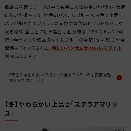
数ある花柄モチーフの中でも特に人気の高い「バラ」を大胆
に描いた振袖です。地色のパステルブルー×白色で全面に
バラが描かれているうえに赤色や黄色のビビッドなバラが
咲き誇り、差し色にした黒色も魅力的なアクセント。バラの
持つ華やかさや気品のなかにブルーの清楚（せいそ）さや清
潔感もミックスされた、
新しいハンサムかわいいスタイル
が完成します♪
『青色や水色の振袖で成人式！濃淡でいろいろな表情を魅
せる人気カラー♪』
【冬】やわらかい上品さ「ステラアマリリ
ス」