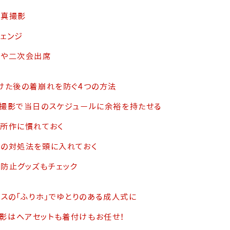
写真撮影
チェンジ
会や二次会出席
けた後の着崩れを防ぐ4つの方法
り撮影で当日のスケジュールに余裕を持たせる
の所作に慣れておく
れの対処法を頭に入れておく
れ防止グッズもチェック
スの「ふりホ」でゆとりのある成人式に
影はヘアセットも着付けもお任せ！