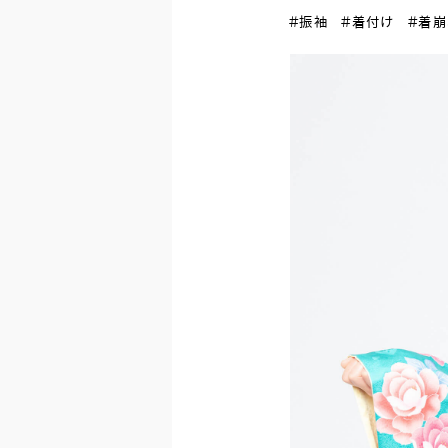
＃振袖
＃着付け
＃着崩