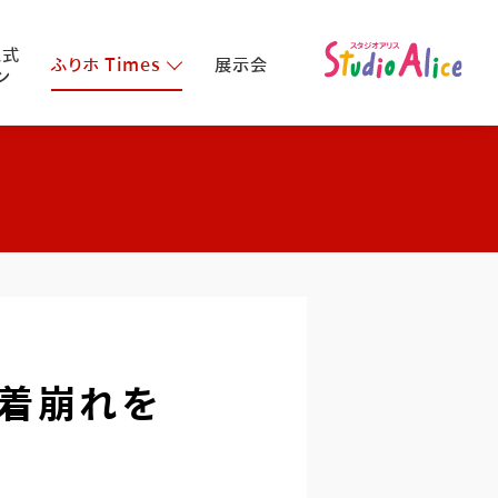
人式
ふりホ Times
展示会
ン
！着崩れを