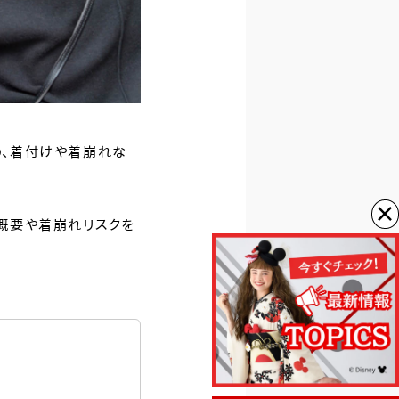
の、着付けや着崩れな
×
概要や着崩れリスクを