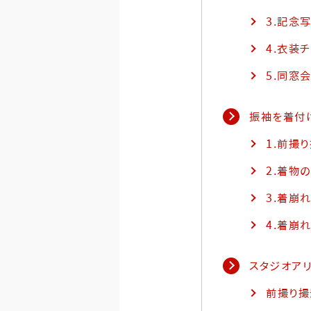
3.記念
4.衣装
5.同窓
振袖を着付
1.前撮
2.着物
3.着崩
4.着崩
スタジオアリ
前撮り撮