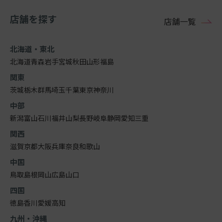
店舗を探す
店舗一覧
北海道・東北
北海道
青森
岩手
宮城
秋田
山形
福島
関東
茨城
栃木
群馬
埼玉
千葉
東京
神奈川
中部
新潟
富山
石川
福井
山梨
長野
岐阜
静岡
愛知
三重
関西
滋賀
京都
大阪
兵庫
奈良
和歌山
中国
鳥取
島根
岡山
広島
山口
四国
徳島
香川
愛媛
高知
九州・沖縄