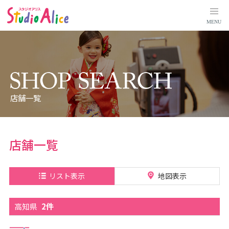
高
知
県
MENU
｜
店
舗
検
索
｜
マ
タ
ニ
テ
ィ
店舗一覧
、
赤
ち
ゃ
ん
、
店舗一覧
こ
ど
も
の
記
リスト表示
地図表示
念
写
真
撮
高知県
2件
影
な
ら