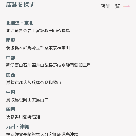
店舗を探す
店舗一覧
北海道・東北
北海道
青森
岩手
宮城
秋田
山形
福島
関東
茨城
栃木
群馬
埼玉
千葉
東京
神奈川
中部
新潟
富山
石川
福井
山梨
長野
岐阜
静岡
愛知
三重
関西
滋賀
京都
大阪
兵庫
奈良
和歌山
中国
鳥取
島根
岡山
広島
山口
四国
徳島
香川
愛媛
高知
九州・沖縄
福岡
佐賀
長崎
熊本
大分
宮崎
鹿児島
沖縄