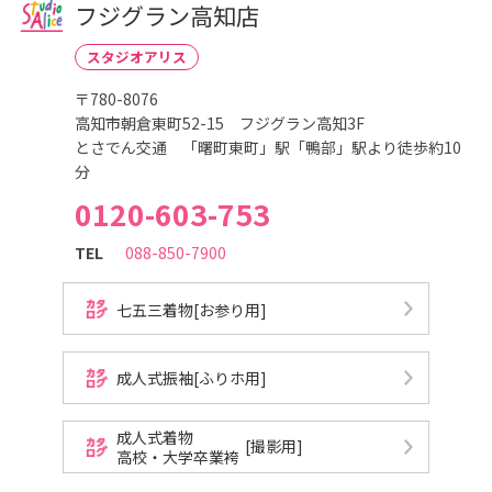
こ
フジグラン高知店
ど
も
写
スタジオアリス
真
館
〒780-8076
ス
タ
高知市朝倉東町52-15 フジグラン高知3F
ジ
オ
とさでん交通 「曙町東町」駅「鴨部」駅より徒歩約10
ア
分
リ
ス
0120-603-753
｜
写
真
TEL
088-850-7900
ス
タ
ジ
オ
七五三着物[お参り用]
・
フ
ォ
ト
ス
成人式振袖[ふりホ用]
タ
ジ
オ
成人式着物
[撮影用]
高校・大学卒業袴