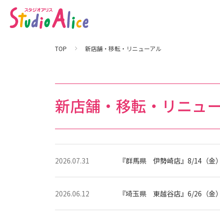
新
店
舗
・
移
転
・
TOP
新店舗・移転・リニューアル
リ
ニ
ュ
ー
ア
ル
｜
新店舗・移転・リニュ
マ
タ
ニ
テ
ィ
、
赤
ち
ゃ
2026.07.31
『群馬県 伊勢崎店』8/14（金
ん
、
こ
ど
も
2026.06.12
『埼玉県 東越谷店』6/26（金
の
記
念
写