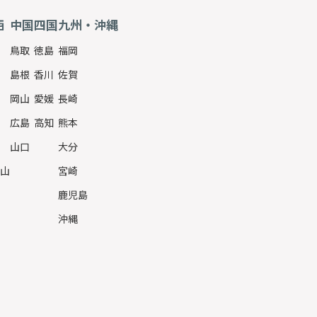
西
中国
四国
九州・沖縄
鳥取
徳島
福岡
島根
香川
佐賀
岡山
愛媛
長崎
広島
高知
熊本
山口
大分
山
宮崎
鹿児島
沖縄