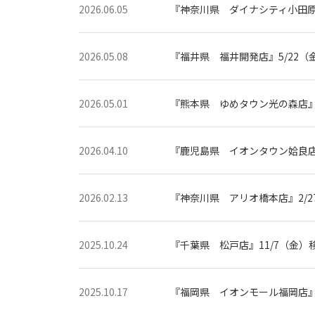
真
2026.06.05
『神奈川県 ダイナシティ小田原店
撮
影
な
ら
こ
2026.05.08
『福井県 福井開発店』5/22（
ど
も
写
真
館
2026.05.01
『熊本県 ゆめタウン光の森店』5
ス
タ
ジ
オ
2026.04.10
『鹿児島県 イオンタウン姶良店』
ア
リ
ス
｜
写
2026.02.13
『神奈川県 アリオ橋本店』2/2
真
ス
タ
ジ
オ
2025.10.24
『千葉県 松戸店』11/7（金）
・
フ
ォ
ト
ス
2025.10.17
『福岡県 イオンモール福岡店』1
タ
ジ