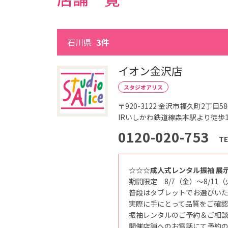
こ
ど
も
写
真
館
石川県
3件
ス
タ
ジ
オ
イオン金沢店
ア
リ
スタジオアリス
ス
｜
写
〒920-3122
金沢市福久町2丁目58
真
IRいしかわ鉄道線森本駅より徒歩1
ス
タ
ジ
0120-020-753
オ
TE
・
フ
ォ
ト
☆☆☆成人式レンタル振袖 展
ス
期間限定 8/7（金）～8/11
タ
ジ
普段はタブレットでお選びい
オ
実際に手にとって品質をご確
振袖レンタルのご予約＆ご相
開催店舗へのお電話にて予約