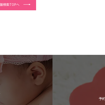
舗検索TOPへ
に
予