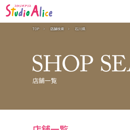
石
川
県
｜
店
舗
検
TOP
店舗検索
石川県
索
｜
マ
タ
ニ
テ
ィ
、
赤
ち
ゃ
ん
店舗一覧
、
こ
ど
も
の
記
念
写
真
撮
影
な
店舗一覧
ら