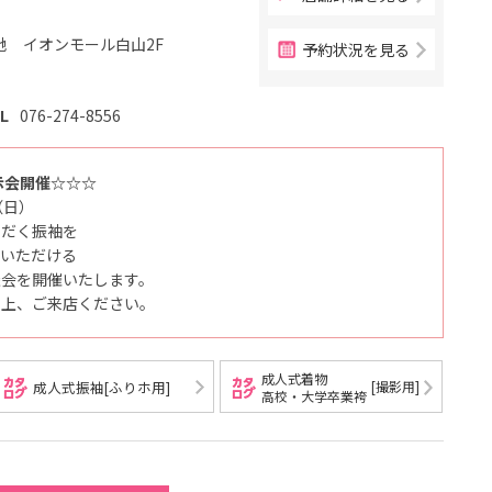
地 イオンモール白山2F
予約状況を見る
L
076-274-8556
示会開催☆☆☆
（日）
ただく振袖を
認いただける
談会を開催いたします。
の上、ご来店ください。
成人式着物
[撮影用]
成人式振袖[ふりホ用]
高校・大学卒業袴