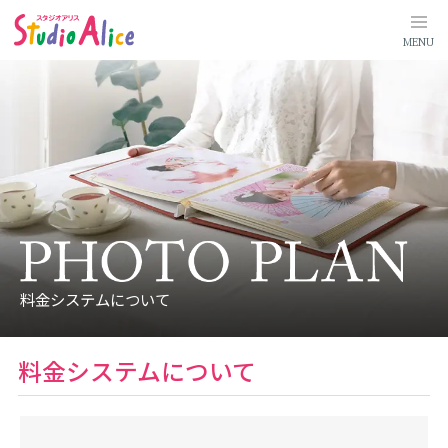
料
金
シ
MENU
ス
テ
ム
に
つ
い
て
｜
マ
タ
ニ
テ
ィ
、
赤
ち
ゃ
ん
料金システムについて
、
こ
ど
も
の
料金システムについて
記
念
写
真
撮
影