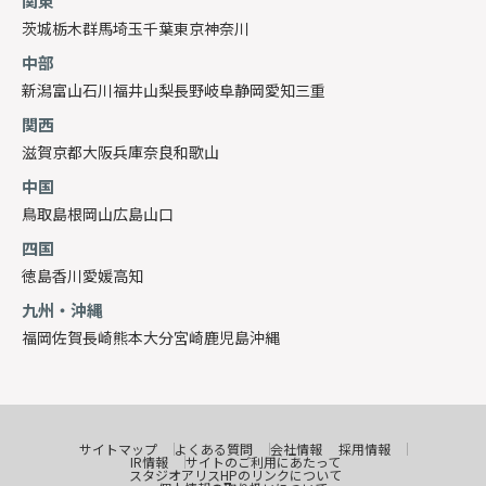
関東
茨城
栃木
群馬
埼玉
千葉
東京
神奈川
中部
新潟
富山
石川
福井
山梨
長野
岐阜
静岡
愛知
三重
関西
滋賀
京都
大阪
兵庫
奈良
和歌山
中国
鳥取
島根
岡山
広島
山口
四国
徳島
香川
愛媛
高知
九州・沖縄
福岡
佐賀
長崎
熊本
大分
宮崎
鹿児島
沖縄
サイトマップ
よくある質問
会社情報
採用情報
IR情報
サイトのご利用にあたって
スタジオアリスHPのリンクについて