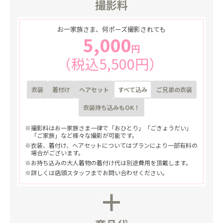
撮影料
な
ら
こ
ど
お一家族さま、何ポーズ撮影されても
も
5,000
写
真
円
館
（税込5,500円）
ス
タ
ジ
オ
ア
衣装
着付け
ヘアセット
すべて込み
ご兄弟の衣装
リ
ス
衣装持ち込みもOK！
｜
写
真
※撮影料はお一家族さま一律で「おひとり」「ごきょうだい」
ス
「ご家族」など様々な撮影が可能です。
タ
ジ
※衣装、着付け、ヘアセットについてはプランにより一部有料の
オ
場合がございます。
・
※お持ち込みの大人着物の着付け代は別途費用を頂戴します。
フ
ォ
※詳しくは店頭スタッフまでお問い合わせください。
ト
ス
タ
ジ
オ