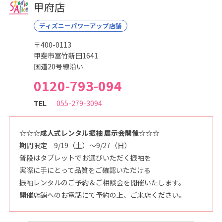
こ
甲府店
ど
も
写
ディズニーパワーアップ店舗
真
館
〒400-0113
ス
タ
甲斐市富竹新田1641
ジ
オ
国道20号線沿い
ア
リ
0120-793-094
ス
｜
写
TEL
055-279-3094
真
ス
タ
ジ
☆☆☆成人式レンタル振袖 展示会開催☆☆☆
オ
・
期間限定 9/19（土）～9/27（日）
フ
ォ
普段はタブレットでお選びいただく振袖を
ト
ス
実際に手にとって品質をご確認いただける
タ
振袖レンタルのご予約＆ご相談会を開催いたします。
ジ
オ
開催店舗へのお電話にて予約の上、ご来店ください。