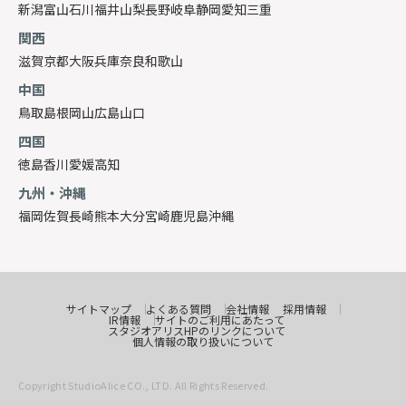
新潟
富山
石川
福井
山梨
長野
岐阜
静岡
愛知
三重
関西
滋賀
京都
大阪
兵庫
奈良
和歌山
中国
鳥取
島根
岡山
広島
山口
四国
徳島
香川
愛媛
高知
九州・沖縄
福岡
佐賀
長崎
熊本
大分
宮崎
鹿児島
沖縄
サイトマップ
よくある質問
会社情報
採用情報
IR情報
サイトのご利用にあたって
スタジオアリスHPのリンクについて
個人情報の取り扱いについて
Copyright StudioAlice CO., LTD. All Rights Reserved.