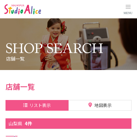
山
梨
県
MENU
｜
店
舗
検
索
｜
マ
タ
ニ
テ
ィ
店舗一覧
、
赤
ち
ゃ
ん
、
店舗一覧
こ
ど
も
の
記
リスト表示
地図表示
念
写
真
撮
山梨県
4件
影
な
ら