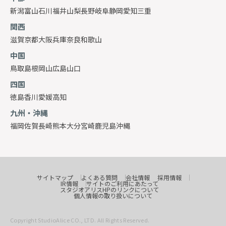
新潟
富山
石川
福井
山梨
長野
岐阜
静岡
愛知
三重
関西
滋賀
京都
大阪
兵庫
奈良
和歌山
中国
鳥取
島根
岡山
広島
山口
四国
徳島
香川
愛媛
高知
九州・沖縄
福岡
佐賀
長崎
熊本
大分
宮崎
鹿児島
沖縄
サイトマップ
よくある質問
会社情報
採用情報
IR情報
サイトのご利用にあたって
スタジオアリスHPのリンクについて
個人情報の取り扱いについて
Copyright StudioAlice CO., LTD. All Rights Reserved.