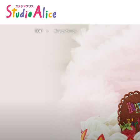
キ
ャ
ン
ペ
ー
ン
情
TOP
キャンペーン
報
｜
マ
タ
ニ
テ
ィ
、
赤
ち
ゃ
ん
、
こ
ど
も
の
記
念
写
真
撮
影
な
ら