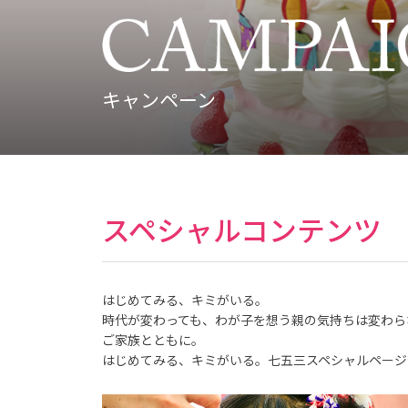
こ
ど
も
写
真
館
ス
キャンペーン
タ
ジ
オ
ア
リ
ス
｜
写
真
ス
スペシャルコンテンツ
タ
ジ
オ
・
フ
ォ
ト
はじめてみる、キミがいる。
ス
時代が変わっても、わが子を想う親の気持ちは変わら
タ
ジ
ご家族とともに。
オ
はじめてみる、キミがいる。七五三スペシャルページ