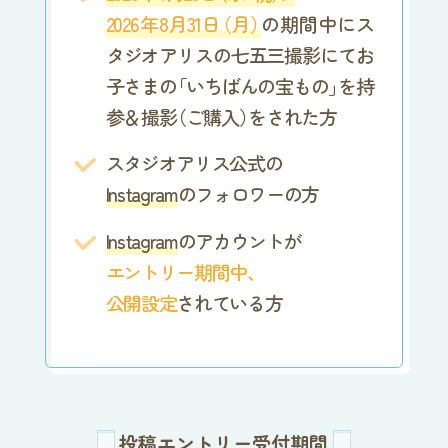
2026年8月31
日
（月
）
の期間中に
ス
タジオアリスの七五三撮影にて
お
子さま
の
「いちばんの宝もの
」
を持
参＆撮
影
（ご購入
）
をされた方
スタジオアリス公式の
Instagram
のフォロワーの方
Instagram
のアカウントが
エントリー期間中、
公開設定
されている方
投稿エントリー受付期間