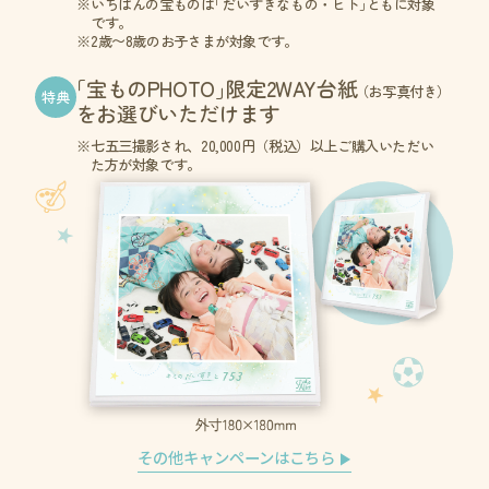
いちばんの宝もの
は
「だいすきなもの・ヒト
」
ともに対象
です。
2歳〜8歳のお子さまが対象です。
「
宝ものPHOTO
」
限定2WAY台
紙
（お写真付き
）
特典
をお選びいただけます
七五三撮影され、20,000円（税込）以上ご購入いただい
た方が対象です。
その他キャンペーンはこちら