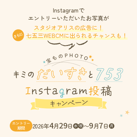
Instagramで
エントリーいただいたお写真が
スタジオアリスの広告に！
七五三WEBCMに出られるチャンスも！
4
29
9
7
エントリー
2026年
月
日
〜
月
日
水･祝
月
期間