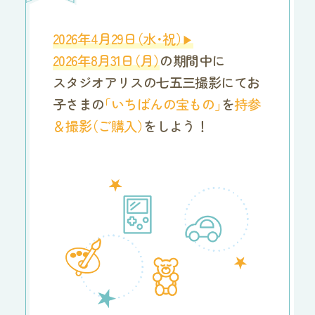
2026年4月29
日
（水･祝
）
▶
2026年8月31
日
（月
）
の期間中に
スタジオアリスの七五三撮影にて
お
子さま
の
「いちばんの宝もの
」
を
持参
＆撮
影
（ご購入
）
をしよう！