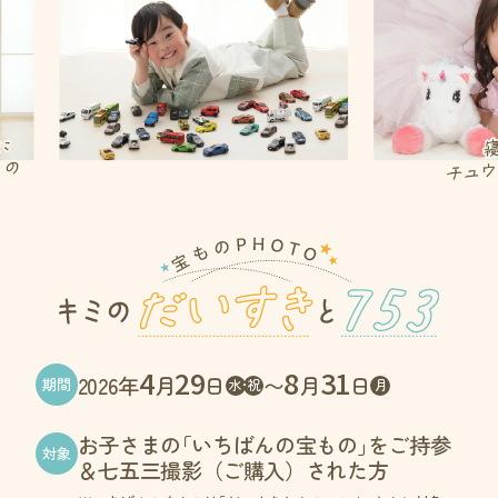
4
29
8
31
2026年
月
日
〜
月
日
期間
水･祝
月
お子さま
の
「いちばんの宝もの
」
をご持参
対象
＆七五三撮影（ご購入）された方