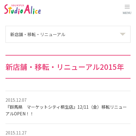
新
店
舗
MENU
・
移
転
・
リ
新店舗・移転・リニューアル
ニ
ュ
ー
ア
ル
2
0
新店舗・移転・リニューアル
2015年
1
5
年
｜
マ
タ
ニ
テ
ィ
2015.12.07
、
『群馬県 マーケットシティ桐生店』12/11（金）移転リニュー
赤
ち
アルOPEN！！
ゃ
ん
、
こ
2015.11.27
ど