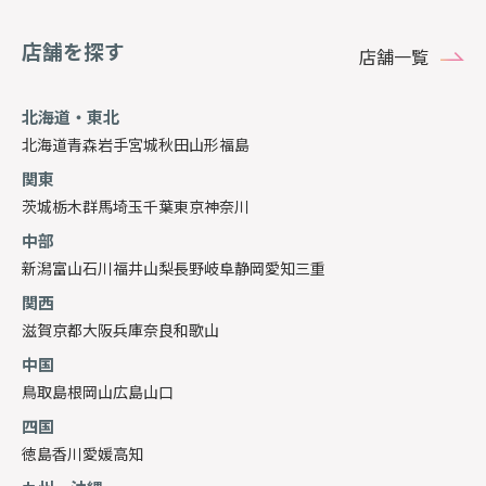
店舗を探す
店舗一覧
北海道・東北
北海道
青森
岩手
宮城
秋田
山形
福島
関東
茨城
栃木
群馬
埼玉
千葉
東京
神奈川
中部
新潟
富山
石川
福井
山梨
長野
岐阜
静岡
愛知
三重
関西
滋賀
京都
大阪
兵庫
奈良
和歌山
中国
鳥取
島根
岡山
広島
山口
四国
徳島
香川
愛媛
高知