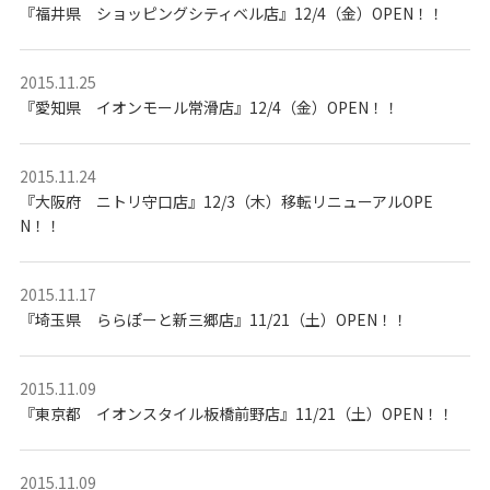
も
『福井県 ショッピングシティベル店』12/4（金）OPEN！！
の
記
念
写
2015.11.25
真
撮
『愛知県 イオンモール常滑店』12/4（金）OPEN！！
影
な
ら
こ
ど
2015.11.24
も
『大阪府 ニトリ守口店』12/3（木）移転リニューアルOPE
写
真
N！！
館
ス
タ
ジ
2015.11.17
オ
ア
『埼玉県 ららぽーと新三郷店』11/21（土）OPEN！！
リ
ス
｜
写
2015.11.09
真
ス
『東京都 イオンスタイル板橋前野店』11/21（土）OPEN！！
タ
ジ
オ
・
フ
2015.11.09