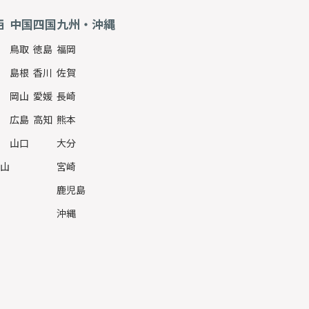
西
中国
四国
九州・沖縄
鳥取
徳島
福岡
島根
香川
佐賀
岡山
愛媛
長崎
広島
高知
熊本
山口
大分
山
宮崎
鹿児島
沖縄