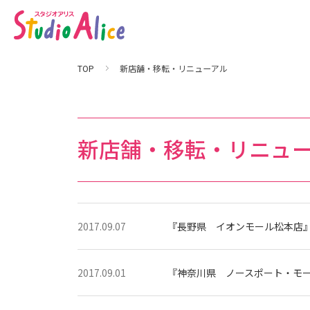
1
7
ペ
ー
ジ
目
。
TOP
新店舗・移転・リニューアル
新
店
舗
・
移
転
・
新店舗・移転・リニュ
リ
ニ
ュ
ー
ア
ル
｜
マ
タ
2017.09.07
『長野県 イオンモール松本店』9
ニ
テ
ィ
、
赤
2017.09.01
『神奈川県 ノースポート・モール
ち
ゃ
ん
、