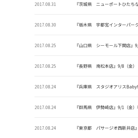
こ
2017.08.31
『茨城県 ニューポートひたちなか
ど
も
の
記
念
2017.08.30
『栃木県 宇都宮インターパーク店
写
真
撮
影
な
2017.08.25
『山口県 シーモール下関店』9/
ら
こ
ど
も
2017.08.25
『長野県 南松本店』9/8（金）
写
真
館
ス
タ
2017.08.24
『兵庫県 スタジオアリスBaby
ジ
オ
ア
リ
ス
2017.08.24
『群馬県 伊勢崎店』9/1（金）
｜
写
真
ス
タ
2017.08.24
『東京都 パサージオ西新井店』9
ジ
オ