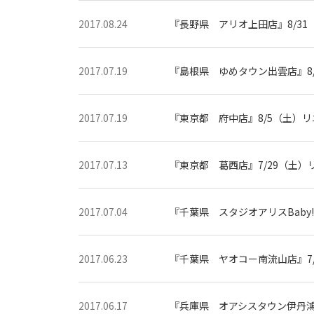
・
フ
2017.08.24
『長野県 アリオ上田店』8/31
ォ
ト
ス
タ
ジ
2017.07.19
『島根県 ゆめタウン出雲店』8/
オ
2017.07.19
『東京都 府中店』8/5（土）リ
2017.07.13
『東京都 葛西店』7/29（土）
2017.07.04
『千葉県 スタジオアリスBaby!
2017.06.23
『千葉県 ヤオコー南流山店』7/
2017.06.17
『兵庫県 オアシスタウン伊丹鴻