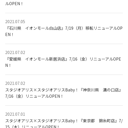
ど
ルOPEN！
も
の
記
念
2021.07.05
写
真
『石川県 イオンモール白山店』7/19（月）移転リニューアルOP
撮
影
EN！
な
ら
こ
ど
2021.07.02
も
写
『愛媛県 イオンモール新居浜店』7/16（金）リニューアルOPE
真
N！
館
ス
タ
ジ
オ
2021.07.02
ア
スタジオアリス×スタジオアリスBaby！『神奈川県 溝の口店』
リ
ス
7/16（金）リニューアルOPEN！
｜
写
真
ス
タ
2021.07.01
ジ
スタジオアリス×スタジオアリスBaby！『東京都 錦糸町店』7/
オ
・
15（木）リニューアルOPEN！