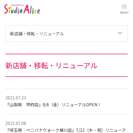
8
ペ
ー
MENU
ジ
目
。
新
店
新店舗・移転・リニューアル
舗
・
移
転
・
リ
ニ
新店舗・移転・リニューアル
ュ
ー
ア
ル
｜
マ
タ
ニ
テ
2021.07.23
ィ
『山梨県 甲府店』8/6（金）リニューアルOPEN！
、
赤
ち
ゃ
ん
2021.07.08
、
『埼玉県 ベニバナウォーク桶川店』7/22（木・祝）リニューア
こ