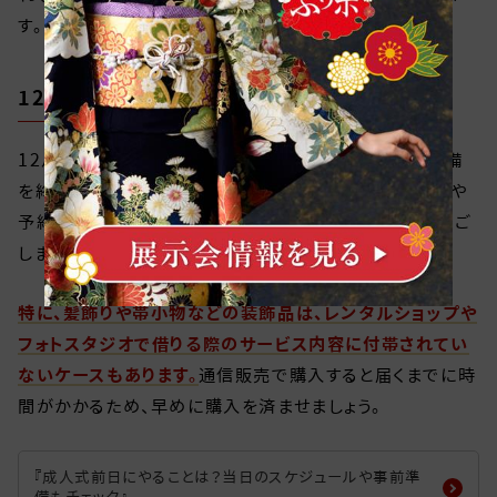
す。
12月~1月：当日に向けて準備の最終確認を！
12月~1月は、成人式目前の大切な時期です。全ての準備
を終えて、最終チェックの段階に入ります。当日の持ち物や
予約の再確認、必要な衣装を手元に揃えるなどをして過ご
しましょう。
特に、髪飾りや帯小物などの装飾品は、レンタルショップや
フォトスタジオで借りる際のサービス内容に付帯されてい
ないケースもあります。
通信販売で購入すると届くまでに時
間がかかるため、早めに購入を済ませましょう。
『成人式前日にやることは？当日のスケジュールや事前準