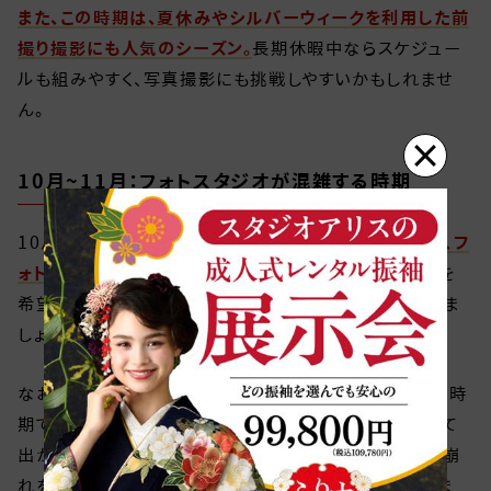
また、この時期は、夏休みやシルバーウィークを利用した前
撮り撮影にも人気のシーズン。
長期休暇中ならスケジュー
ルも組みやすく、写真撮影にも挑戦しやすいかもしれませ
ん。
×
10月~11月：フォトスタジオが混雑する時期
10月~11月は、七五三の撮影シーズンです。
この時期は、フ
ォトスタジオが混雑する可能性があります。
前撮り撮影を
希望する方は、この時期までには撮影を終わらせておきま
しょう。
なお、10月や11月は気温が少し下がり過ごしやすくなる時
期です。秋晴れの日には成人式の練習に、振袖を着用して
出かけるのもよいでしょう。着物の着用感を試したり、着崩
れを直すこつを覚えられたりと、メリットがたくさんありま