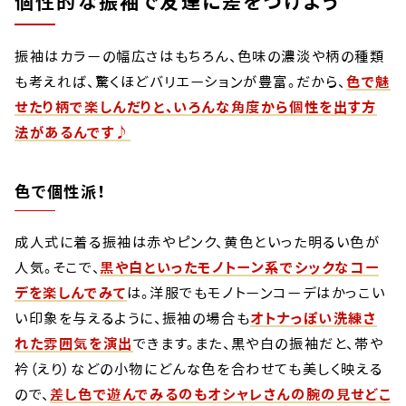
個性的な振袖で友達に差をつけよう
振袖はカラーの幅広さはもちろん、色味の濃淡や柄の種類
も考えれば、驚くほどバリエーションが豊富。だから、
色で魅
せたり柄で楽しんだりと、いろんな角度から個性を出す方
法があるんです♪
色で個性派！
成人式に着る振袖は赤やピンク、黄色といった明るい色が
人気。そこで、
黒や白といったモノトーン系でシックなコー
デを楽しんでみて
は。洋服でもモノトーンコーデはかっこい
い印象を与えるように、振袖の場合も
オトナっぽい洗練さ
れた雰囲気を演出
できます。また、黒や白の振袖だと、帯や
衿（えり）などの小物にどんな色を合わせても美しく映える
ので、
差し色で遊んでみるのもオシャレさんの腕の見せどこ