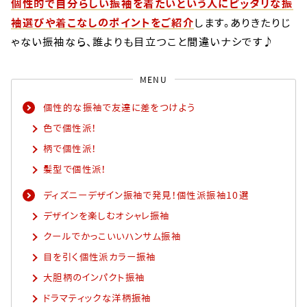
個性的で自分らしい振袖を着たいという人にピッタリな振
袖選びや着こなしのポイントをご紹介
します。ありきたりじ
ゃない振袖なら、誰よりも目立つこと間違いナシです♪
MENU
個性的な振袖で友達に差をつけよう​
色で個性派！​
柄で個性派！​
髪型で個性派！​
ディズニーデザイン振袖で発見！個性派振袖10選​
デザインを楽しむオシャレ振袖​
クールでかっこいいハンサム振袖​
目を引く個性派カラー振袖​
大胆柄のインパクト振袖​
ドラマティックな洋柄振袖​