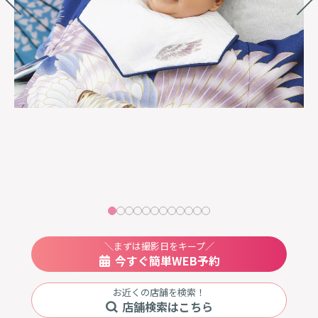
ev
t
u
s
＼まずは撮影日をキープ／
今すぐ簡単WEB予約
お近くの店舗を検索！
店舗検索はこちら