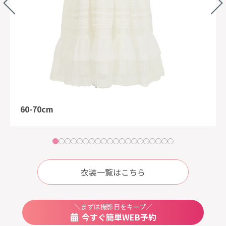
N
e
x
P
r
i
o
ev
t
u
s
60-70cm
衣装一覧はこちら
＼まずは撮影日をキープ／
今すぐ簡単WEB予約