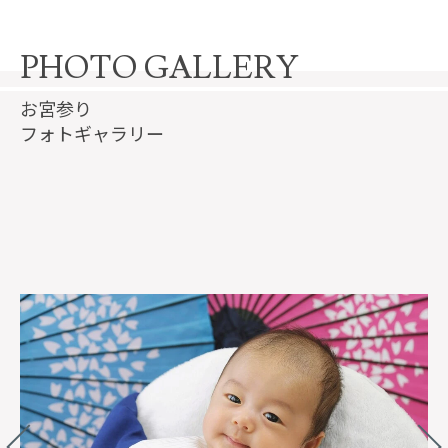
PHOTO GALLERY
お宮参り
フォトギャラリー
N
e
x
P
r
i
o