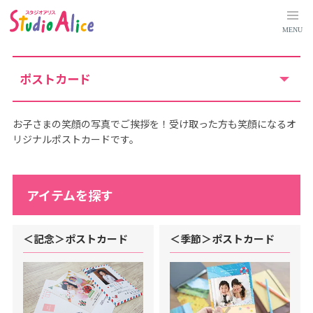
ポ
ス
ト
MENU
カ
ー
ド
｜
料
ポストカード
金
シ
ス
テ
ム
お子さまの笑顔の写真でご挨拶を！受け取った方も笑顔になるオ
に
リジナルポストカードです。
つ
い
て
｜
マ
タ
アイテムを探す
ニ
テ
ィ
、
＜記念＞ポストカード
＜季節＞ポストカード
赤
ち
ゃ
ん
、
こ
ど
も