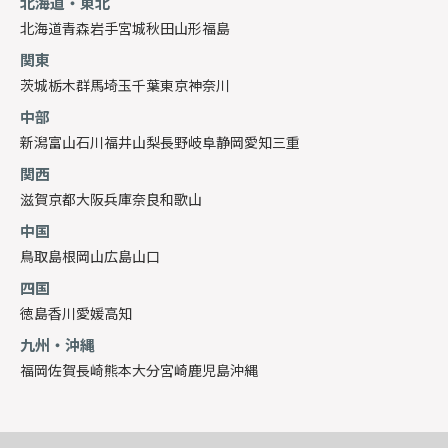
北海道・東北
北海道
青森
岩手
宮城
秋田
山形
福島
関東
茨城
栃木
群馬
埼玉
千葉
東京
神奈川
中部
新潟
富山
石川
福井
山梨
長野
岐阜
静岡
愛知
三重
関西
滋賀
京都
大阪
兵庫
奈良
和歌山
中国
鳥取
島根
岡山
広島
山口
四国
徳島
香川
愛媛
高知
九州・沖縄
福岡
佐賀
長崎
熊本
大分
宮崎
鹿児島
沖縄