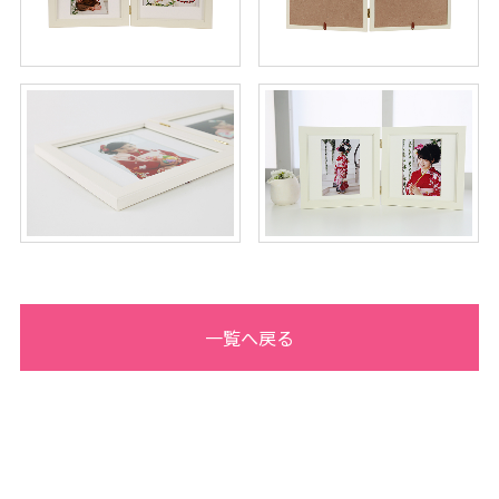
オ
・
フ
ォ
ト
ス
タ
ジ
オ
一覧へ戻る