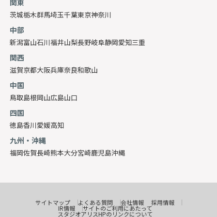
関東
茨城
栃木
群馬
埼玉
千葉
東京
神奈川
中部
新潟
富山
石川
福井
山梨
長野
岐阜
静岡
愛知
三重
関西
滋賀
京都
大阪
兵庫
奈良
和歌山
中国
鳥取
島根
岡山
広島
山口
四国
徳島
香川
愛媛
高知
九州・沖縄
福岡
佐賀
長崎
熊本
大分
宮崎
鹿児島
沖縄
サイトマップ
よくある質問
会社情報
採用情報
IR情報
サイトのご利用にあたって
スタジオアリスHPのリンクについて