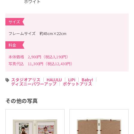
ホワイト
、
こ
ど
も
の
サイズ
記
念
写
フレームサイズ 約45cm×22cm
真
撮
影
料金
な
ら
こ
本体価格 2,900円（税込3,190円）
ど
写真代込 11,300円（税込12,430円）
も
写
真
館
スタジオアリス
HALULU
LiPi
Baby!
ス
ディズニーパワーアップ
ポケットアリス
タ
ジ
オ
ア
その他の写真
リ
ス
｜
写
真
ス
タ
ジ