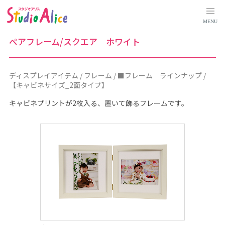
デ
ィ
ス
MENU
プ
レ
イ
ペアフレーム/スクエア ホワイト
ア
イ
テ
ム
｜
ディスプレイアイテム / フレーム / ■フレーム ラインナップ /
料
【キャビネサイズ_2面タイプ】
金
シ
ス
キャビネプリントが2枚入る、置いて飾るフレームです。
テ
ム
に
つ
い
て
｜
マ
タ
ニ
テ
ィ
、
赤
ち
ゃ
ん