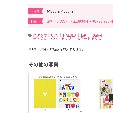
写
真
撮
約33cm×25cm
サイズ
影
な
ら
2ページ3カット 21,800円（税込23,980
料金
こ
ど
も
写
スタジオアリス
HALULU
LiPi
Baby!
真
ディズニーパワーアップ
ポケットアリス
館
ス
タ
※1ページ目にお名前をお入れします。
ジ
オ
ア
リ
その他の写真
ス
｜
写
真
ス
タ
ジ
オ
・
フ
ォ
ト
ス
タ