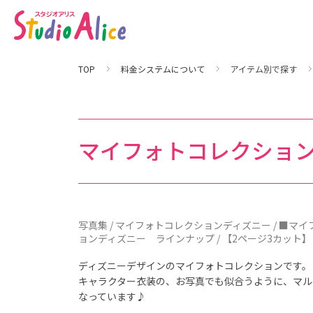
写
真
集
｜
料
金
シ
TOP
料金システムについて
アイテム別で探す
ス
テ
ム
に
つ
い
て
マイフォトコレクション
｜
マ
タ
ニ
テ
ィ
、
赤
ち
写真集 / マイフォトコレクションディズニー / ■マ
ゃ
ョンディズニー ラインナップ / 【2ページ3カット】
ん
、
こ
ディズニーデザインのマイフォトコレクションです。
ど
も
キャラクター衣装の、お写真でも似合うように、マル
の
なっています♪
記
念