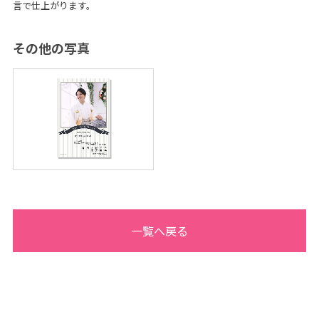
真
言で仕上がります。
ス
タ
ジ
オ
その他の写真
・
フ
ォ
ト
ス
タ
ジ
オ
一覧へ戻る