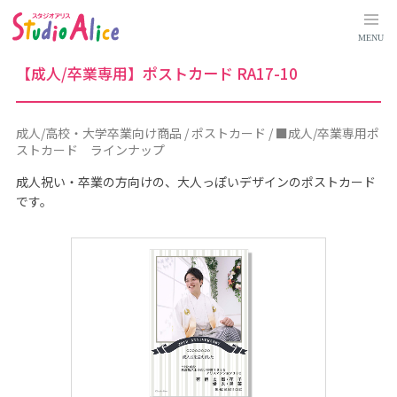
成
人
/
MENU
高
校
・
【成人/卒業専用】ポストカード RA17-10
大
学
卒
業
向
成人/高校・大学卒業向け商品 / ポストカード / ■成人/卒業専用ポ
け
ストカード ラインナップ
商
品
｜
成人祝い・卒業の方向けの、大人っぽいデザインのポストカード
料
です。
金
シ
ス
テ
ム
に
つ
い
て
｜
マ
タ
ニ
テ
ィ
、