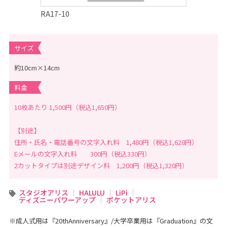
赤
ち
RA17-10
ゃ
ん
、
こ
ど
サイズ
も
の
記
約10cm×14cm
念
写
料金
真
撮
影
10枚あたり 1,500円（税込1,650円）
な
ら
こ
【別途】
ど
も
住所・氏名・電話番号の文字入れ料 1,480円（税込1,628円）
写
真
Eメールの文字入れ料 300円（税込330円）
館
2カットタイプは別途デザイン料 1,200円（税込1,320円）
ス
タ
ジ
オ
スタジオアリス
HALULU
LiPi
ア
ディズニーパワーアップ
ポケットアリス
リ
ス
｜
※成人式用は『20thAnniversary』/大学卒業用は『Graduation』の文
写