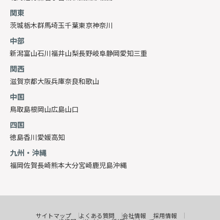
関東
茨城
栃木
群馬
埼玉
千葉
東京
神奈川
中部
新潟
富山
石川
福井
山梨
長野
岐阜
静岡
愛知
三重
関西
滋賀
京都
大阪
兵庫
奈良
和歌山
中国
鳥取
島根
岡山
広島
山口
四国
徳島
香川
愛媛
高知
九州・沖縄
福岡
佐賀
長崎
熊本
大分
宮崎
鹿児島
沖縄
サイトマップ
よくある質問
会社情報
採用情報