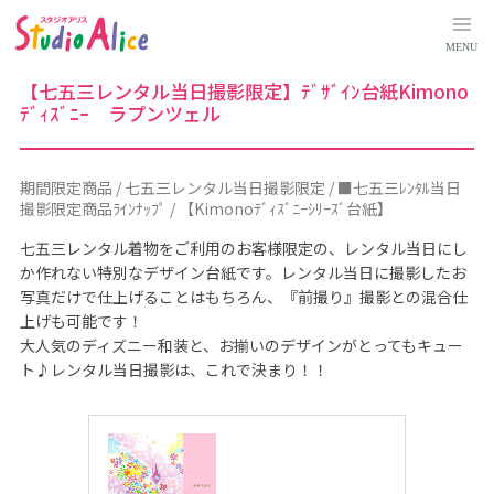
期
間
限
MENU
定
商
品
【七五三レンタル当日撮影限定】ﾃﾞｻﾞｲﾝ台紙Kimono
｜
ﾃﾞｨｽﾞﾆｰ ラプンツェル
料
金
シ
ス
テ
期間限定商品 / 七五三レンタル当日撮影限定 / ■七五三ﾚﾝﾀﾙ当日
ム
に
撮影限定商品ﾗｲﾝﾅｯﾌﾟ / 【Kimonoﾃﾞｨｽﾞﾆｰｼﾘｰｽﾞ台紙】
つ
い
七五三レンタル着物をご利用のお客様限定の、レンタル当日にし
て
｜
か作れない特別なデザイン台紙です。レンタル当日に撮影したお
マ
写真だけで仕上げることはもちろん、『前撮り』撮影との混合仕
タ
ニ
上げも可能です！
テ
大人気のディズニー和装と、お揃いのデザインがとってもキュー
ィ
、
ト♪レンタル当日撮影は、これで決まり！！
赤
ち
ゃ
ん
、
こ
ど
も