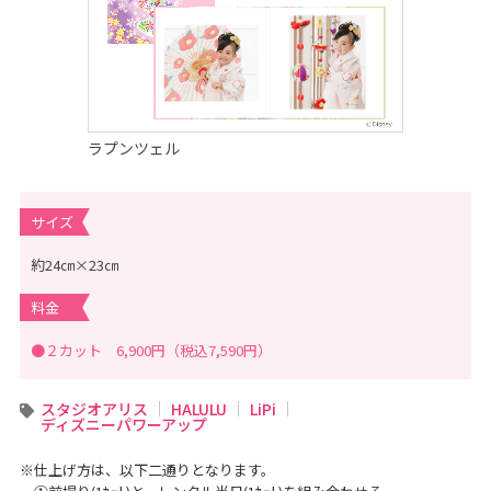
の
記
念
写
真
撮
影
な
ら
こ
ラプンツェル
ど
も
写
真
サイズ
館
ス
タ
約24㎝×23㎝
ジ
オ
ア
料金
リ
ス
｜
●２カット 6,900円（税込7,590円）
写
真
ス
タ
スタジオアリス
HALULU
LiPi
ジ
ディズニーパワーアップ
オ
・
フ
※仕上げ方は、以下二通りとなります。
ォ