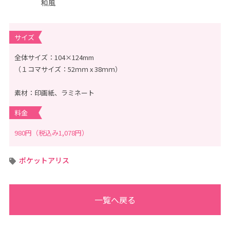
和風
ん
、
こ
ど
も
サイズ
の
記
念
全体サイズ：104×124mm
写
真
（１コマサイズ：52ｍｍ x 38ｍｍ）
撮
影
な
素材：印画紙、ラミネート
ら
こ
ど
料金
も
写
980円（税込み1,078円）
真
館
ス
タ
ポケットアリス
ジ
オ
ア
リ
ス
｜
一覧へ戻る
写
真
ス
タ