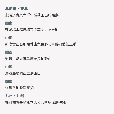
北海道・東北
北海道
青森
岩手
宮城
秋田
山形
福島
関東
茨城
栃木
群馬
埼玉
千葉
東京
神奈川
中部
新潟
富山
石川
福井
山梨
長野
岐阜
静岡
愛知
三重
関西
滋賀
京都
大阪
兵庫
奈良
和歌山
中国
鳥取
島根
岡山
広島
山口
四国
徳島
香川
愛媛
高知
九州・沖縄
福岡
佐賀
長崎
熊本
大分
宮崎
鹿児島
沖縄