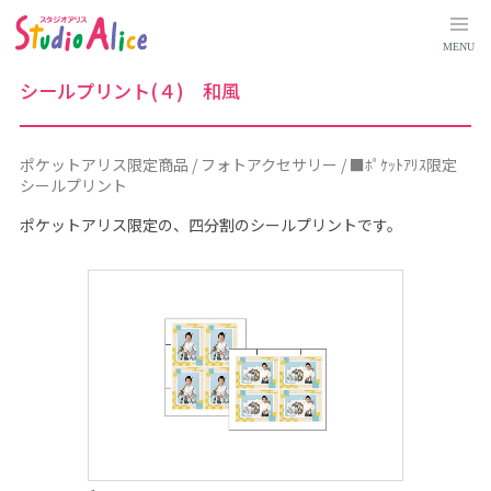
ポ
ケ
ッ
MENU
ト
ア
リ
シールプリント(４) 和風
ス
限
定
商
品
ポケットアリス限定商品 / フォトアクセサリー / ■ﾎﾟｹｯﾄｱﾘｽ限定
｜
シールプリント
料
金
シ
ポケットアリス限定の、四分割のシールプリントです。
ス
テ
ム
に
つ
い
て
｜
マ
タ
ニ
テ
ィ
、
赤
ち
ゃ