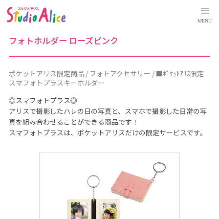
ポ
ケ
ッ
MENU
ト
ア
リ
フォトホルダー ローズピンク
ス
限
定
商
品
ポケットアリス限定商品 / フォトアクセサリー / ■ﾎﾟｹｯﾄｱﾘｽ限定
｜
スマフォトプラスキーホルダー
料
金
シ
◎スマフォトプラス◎
ス
アリスで撮影したハレの日の写真と、スマホで撮影した日常の写
テ
ム
真を組み合わせることができる商品です！
に
スマフォトプラスは、ポケットアリスだけの限定サービスです。
つ
い
て
｜
マ
タ
ニ
テ
ィ
、
赤
ち
ゃ