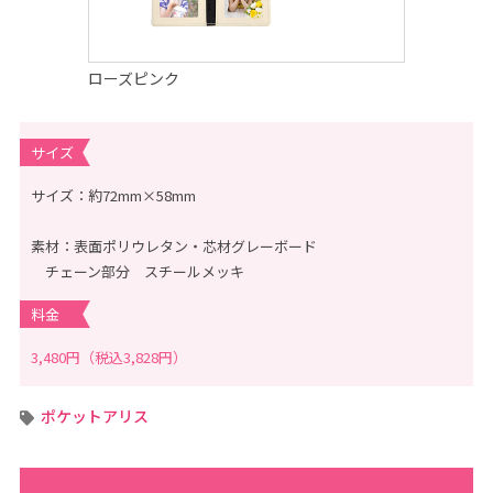
ん
、
こ
ど
も
ローズピンク
の
記
念
写
真
サイズ
撮
影
な
サイズ：約72mm×58mm
ら
こ
ど
素材：表面ポリウレタン・芯材グレーボード
も
写
チェーン部分 スチールメッキ
真
館
料金
ス
タ
ジ
3,480円（税込3,828円）
オ
ア
リ
ス
ポケットアリス
｜
写
真
ス
タ