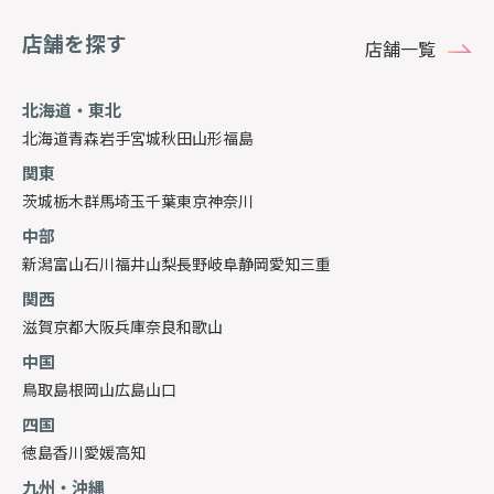
店舗を探す
店舗一覧
北海道・東北
北海道
青森
岩手
宮城
秋田
山形
福島
関東
茨城
栃木
群馬
埼玉
千葉
東京
神奈川
中部
新潟
富山
石川
福井
山梨
長野
岐阜
静岡
愛知
三重
関西
滋賀
京都
大阪
兵庫
奈良
和歌山
中国
鳥取
島根
岡山
広島
山口
四国
徳島
香川
愛媛
高知
九州・沖縄