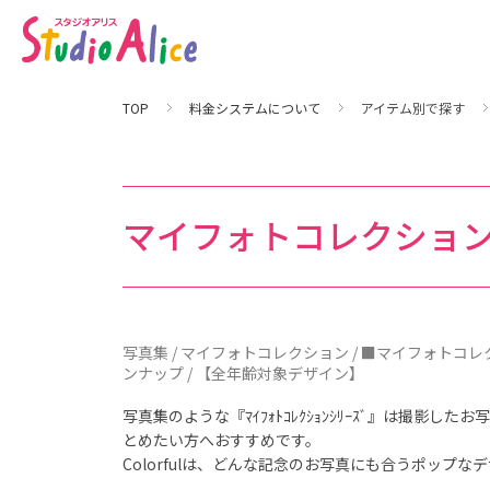
写
真
集
｜
料
金
シ
TOP
料金システムについて
アイテム別で探す
ス
テ
ム
に
つ
い
て
マイフォトコレクション Co
｜
マ
タ
ニ
テ
ィ
、
赤
ち
写真集 / マイフォトコレクション / ■マイフォトコ
ゃ
ンナップ / 【全年齢対象デザイン】
ん
、
こ
写真集のような『ﾏｲﾌｫﾄｺﾚｸｼｮﾝｼﾘｰｽﾞ』は撮影した
ど
も
とめたい方へおすすめです。
の
Colorfulは、どんな記念のお写真にも合うポップな
記
念