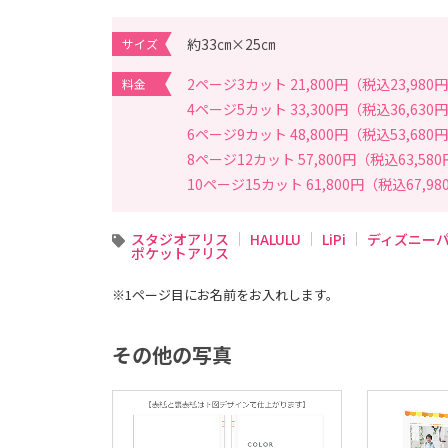
写
真
撮
約33㎝×25㎝
サイズ
影
な
ら
2ページ3カット 21,800円（税込23,980
料金
こ
ど
4ページ5カット 33,300円（税込36,630
も
写
6ページ9カット 48,800円（税込53,680
真
8ページ12カット 57,800円（税込63,58
館
ス
10ページ15カット 61,800円（税込67,98
タ
ジ
オ
ア
スタジオアリス
HALULU
LiPi
ディズニー
リ
ポケットアリス
ス
｜
写
※1ページ目にお名前をお入れします。
真
ス
タ
ジ
その他の写真
オ
・
フ
ォ
ト
ス
タ