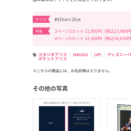
写
真
撮
影
な
約33㎝×25㎝
サイズ
ら
こ
ど
2ページ3カット 21,800円（税込23,980
料金
も
4ページ5カット 33,300円（税込36,630
写
真
館
ス
スタジオアリス
HALULU
LiPi
ディズニー
タ
ポケットアリス
ジ
オ
ア
※こちらの商品には、お名前等は入りません。
リ
ス
｜
写
その他の写真
真
ス
タ
ジ
オ
・
フ
ォ
ト
ス
タ