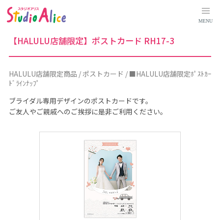
H
A
L
MENU
U
L
U
【HALULU店舗限定】ポストカード RH17-3
店
舗
限
定
商
HALULU店舗限定商品 / ポストカード / ■HALULU店舗限定ﾎﾟｽﾄｶｰ
品
ﾄﾞﾗｲﾝﾅｯﾌﾟ
｜
料
金
ブライダル専用デザインのポストカードです。
シ
ご友人やご親戚へのご挨拶に是非ご利用ください。
ス
テ
ム
に
つ
い
て
｜
マ
タ
ニ
テ
ィ
、
赤
ち