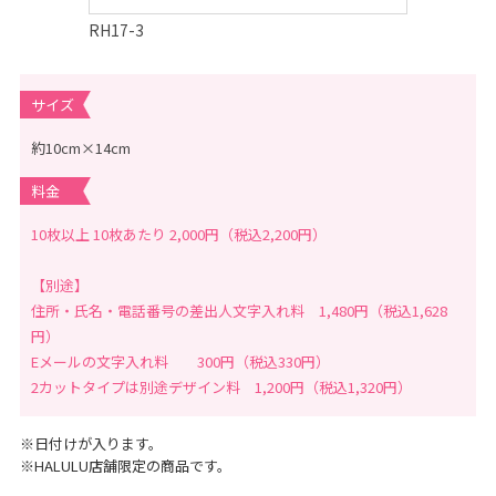
ゃ
ん
RH17-3
、
こ
ど
も
の
サイズ
記
念
写
約10cm×14cm
真
撮
料金
影
な
ら
10枚以上 10枚あたり 2,000円（税込2,200円）
こ
ど
も
【別途】
写
真
住所・氏名・電話番号の差出人文字入れ料 1,480円（税込1,628
館
ス
円）
タ
Eメールの文字入れ料 300円（税込330円）
ジ
オ
2カットタイプは別途デザイン料 1,200円（税込1,320円）
ア
リ
ス
｜
※日付けが入ります。
写
※HALULU店舗限定の商品です。
真
ス