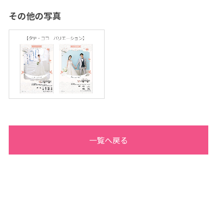
タ
ジ
その他の写真
オ
・
フ
ォ
ト
ス
タ
ジ
オ
一覧へ戻る