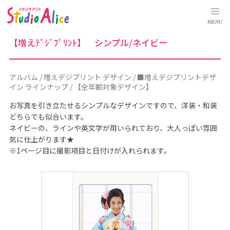
ア
ル
バ
MENU
ム
｜
料
【増えﾃﾞｼﾞﾌﾟﾘﾝﾄ】 シンプル/ネイビー
金
シ
ス
テ
ム
アルバム / 増えデジプリント デザイン / ■増えデジプリントデザ
に
イン ラインナップ / 【全年齢対象デザイン】
つ
い
て
お写真を引き立たせるシンプルなデザインですので、洋装・和装
｜
どちらでも似合います。
マ
タ
ネイビーの、ラインや英文字が用いられており、大人っぽい雰囲
ニ
気に仕上がります★
テ
ィ
※1ページ目に撮影項目と日付けが入れられます。
、
赤
ち
ゃ
ん
、
こ
ど
も
の
記