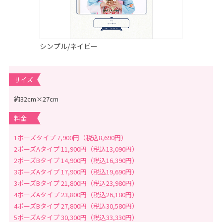
念
写
真
撮
影
な
ら
シンプル/ネイビー
こ
ど
も
写
サイズ
真
館
ス
約32cm×27cm
タ
ジ
オ
料金
ア
リ
ス
1ポーズタイプ 7,900円（税込8,690円）
｜
2ポーズAタイプ 11,900円（税込13,090円）
写
真
2ポーズBタイプ 14,900円（税込16,390円）
ス
タ
3ポーズAタイプ 17,900円（税込19,690円）
ジ
3ポーズBタイプ 21,800円（税込23,980円）
オ
・
4ポーズAタイプ 23,800円（税込26,180円）
フ
ォ
4ポーズBタイプ 27,800円（税込30,580円）
ト
5ポーズAタイプ 30,300円（税込33,330円）
ス