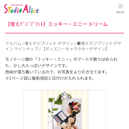
ア
ル
バ
MENU
ム
｜
料
【増えﾃﾞｼﾞﾌﾟﾘﾝﾄ】ミッキー・ミニー ドリーム
金
シ
ス
テ
ム
アルバム / 増えデジプリント デザイン / ■増えデジプリントデザ
に
イン ラインナップ / 【ディズニーキャラクターデザイン】
つ
い
て
モノトーン調の「ミッキー・ミニー」のアートが散りばめられ
｜
た、少し大人っぽいデザインです。
マ
タ
色味が落ち着いているので、お写真をより引き立てます。
ニ
※1ページ目に撮影項目と日付けが入れられます。
テ
ィ
、
赤
ち
ゃ
ん
、
こ
ど
も
の
記