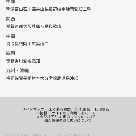
中部
新潟
富山
石川
福井
山梨
長野
岐阜
静岡
愛知
三重
関西
滋賀
京都
大阪
兵庫
奈良
和歌山
中国
鳥取
島根
岡山
広島
山口
四国
徳島
香川
愛媛
高知
九州・沖縄
福岡
佐賀
長崎
熊本
大分
宮崎
鹿児島
沖縄
サイトマップ
よくある質問
会社情報
採用情報
IR情報
サイトのご利用にあたって
スタジオアリスHPのリンクについて
個人情報の取り扱いについて
Copyright StudioAlice CO., LTD. All Rights Reserved.