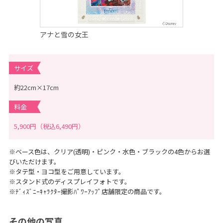
に
つ
い
て
｜
アナと雪の女王
マ
タ
ニ
テ
ィ
サイズ
、
赤
ち
約22cm×17cm
ゃ
ん
料金
、
こ
ど
5,900円（税込6,490円）
も
の
記
念
※ベース色は、クリア(透明)・ピンク・水色・ブラックの4色からお選
写
びいただけます。
真
撮
※タテ型・ヨコ型をご用意しています。
影
※スタンド式のディスプレイフォトです。
な
※ﾃﾞｨｽﾞﾆｰｷｬﾗｸﾀｰ撮影ﾊﾟﾜｰｱｯﾌﾟ店舗限定の商品です。
ら
こ
ど
も
その他の写真
写