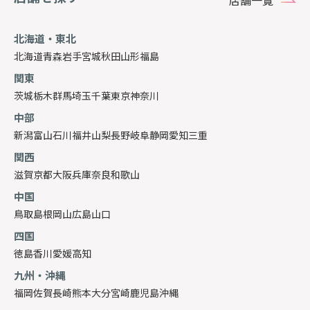
店舗一覧
北海道・東北
北海道
青森
岩手
宮城
秋田
山形
福島
関東
茨城
栃木
群馬
埼玉
千葉
東京
神奈川
中部
新潟
富山
石川
福井
山梨
長野
岐阜
静岡
愛知
三重
関西
滋賀
京都
大阪
兵庫
奈良
和歌山
中国
鳥取
島根
岡山
広島
山口
四国
徳島
香川
愛媛
高知
九州・沖縄
福岡
佐賀
長崎
熊本
大分
宮崎
鹿児島
沖縄