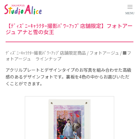
ﾃﾞ
ｨ
ｽﾞ
MENU
ﾆ
ｰ
ｷ
【ﾃﾞｨｽﾞﾆｰｷｬﾗｸﾀｰ撮影ﾊﾟﾜｰｱｯﾌﾟ店舗限定】フォトアー
ｬ
ジュ アナと雪の女王
ﾗ
ｸ
ﾀ
ｰ
撮
ﾃﾞｨｽﾞﾆｰｷｬﾗｸﾀｰ撮影ﾊﾟﾜｰｱｯﾌﾟ店舗限定商品 / フォトアージュ / ■フ
影
ﾊﾟ
ォトアージュ ラインナップ
ﾜ
ｰ
アクリルプレートとデザインタイプのお写真を組み合わせた高級
ｱ
ｯ
感のあるデザインフォトです。裏板を4色の中からお選びいただ
ﾌﾟ
くことができます。
店
舗
限
定
商
品
｜
料
金
シ
ス
テ
ム