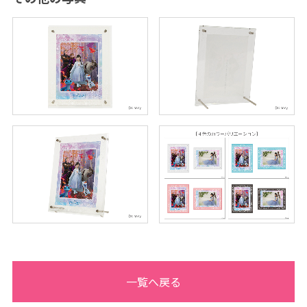
真
館
ス
タ
ジ
オ
ア
リ
ス
｜
写
真
ス
タ
ジ
オ
・
フ
ォ
ト
ス
タ
ジ
オ
一覧へ戻る