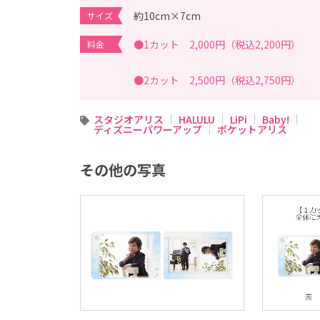
こ
ど
約10cm×7cm
サイズ
も
の
●1カット 2,000円（税込2,200円）
記
料金
念
写
真
●2カット 2,500円（税込2,750円）
撮
影
な
ら
スタジオアリス
HALULU
LiPi
Baby!
こ
ディズニーパワーアップ
ポケットアリス
ど
も
写
真
その他の写真
館
ス
タ
ジ
オ
ア
リ
ス
｜
写
真
ス
タ
ジ
オ