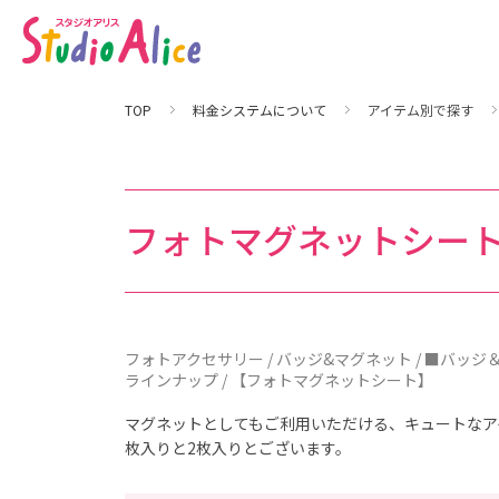
フ
ォ
ト
ア
ク
セ
サ
TOP
料金システムについて
アイテム別で探す
リ
ー
｜
料
金
シ
ス
フォトマグネットシー
テ
ム
に
つ
い
て
｜
マ
タ
フォトアクセサリー / バッジ&マグネット / ■バッ
ニ
ラインナップ / 【フォトマグネットシート】
テ
ィ
、
マグネットとしてもご利用いただける、キュートなア
赤
ち
枚入りと2枚入りとございます。
ゃ
ん
、