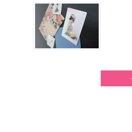
・
フ
ォ
ト
ス
タ
ジ
オ