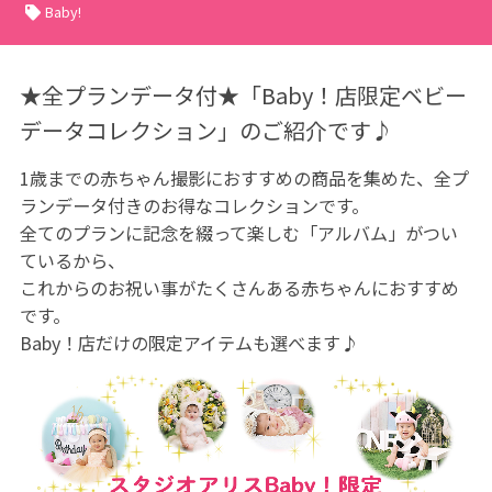
定
Baby!
】
ベ
★全プランデータ付★「Baby！店限定ベビー
ビ
データコレクション」のご紹介です♪
ー
1歳までの赤ちゃん撮影におすすめの商品を集めた、全プ
デ
ランデータ付きのお得なコレクションです。
ー
全てのプランに記念を綴って楽しむ「アルバム」がつい
タ
ているから、
これからのお祝い事がたくさんある赤ちゃんにおすすめ
コ
です。
レ
Baby！店だけの限定アイテムも選べます♪
ク
シ
ョ
ン