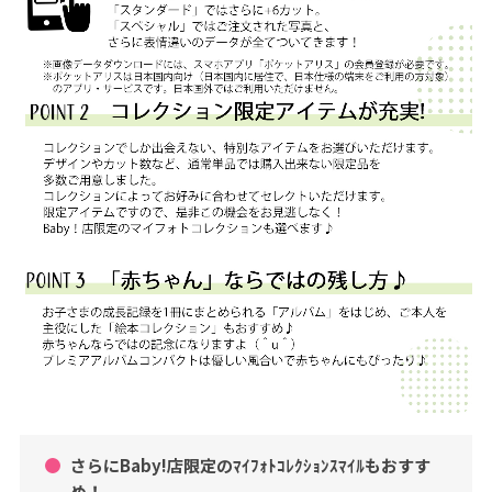
テ
ム
に
つ
い
て
｜
マ
タ
ニ
テ
ィ
、
さらにBaby!店限定のﾏｲﾌｫﾄｺﾚｸｼｮﾝｽﾏｲﾙもおすす
赤
め！