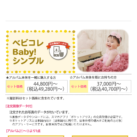
な
ら
こ
ど
も
写
真
館
ス
タ
ジ
オ
ア
リ