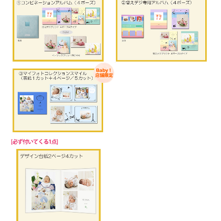
ス
｜
写
真
ス
タ
ジ
オ
・
フ
ォ
ト
ス
タ