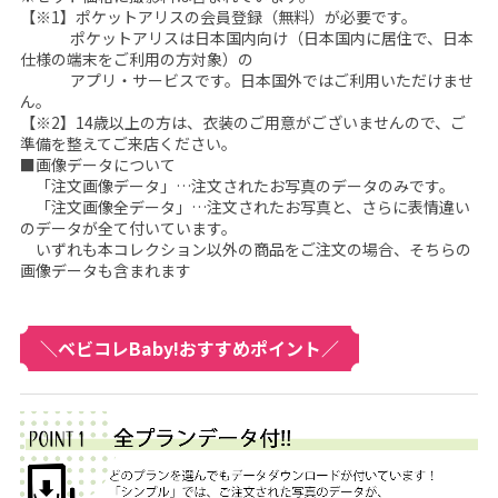
0
【※1】ポケットアリスの会員登録（無料）が必要です。
ポケットアリスは日本国内向け（日本国内に居住で、日本
0
仕様の端末をご利用の方対象）の
アプリ・サービスです。日本国外ではご利用いただけませ
円
ん。
(
【※2】14歳以上の方は、衣装のご用意がございませんので、ご
準備を整えてご来店ください。
税
■画像データについて
「注文画像データ」…注文されたお写真のデータのみです。
込
「注文画像全データ」…注文されたお写真と、さらに表情違い
)
のデータが全て付いています。
いずれも本コレクション以外の商品をご注文の場合、そちらの
～
画像データも含まれます
]
｜
＼ベビコレBaby!おすすめポイント／
料
金
シ
ス