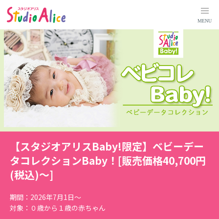
【
ス
MENU
タ
ジ
オ
ア
リ
ス
B
【スタジオアリスBaby!限定】ベビーデー
a
タコレクションBaby！[販売価格40,700円
b
(税込)～]
y
!
期間：2026年7月1日～
対象：０歳から１歳の赤ちゃん
限