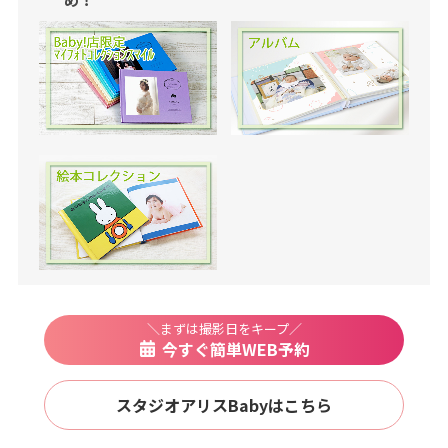
ち
ゃ
ん
、
こ
ど
も
の
記
念
＼まずは撮影日をキープ／
写
今すぐ簡単WEB予約
真
撮
スタジオアリスBabyはこちら
影