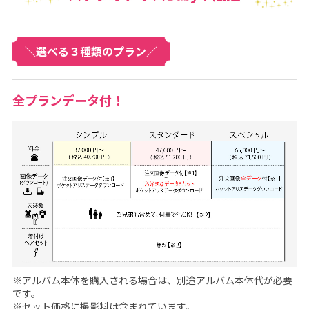
B
a
＼選べる３種類のプラン／
b
y
！
全プランデータ付！
[
販
売
価
格
4
0
,
※アルバム本体を購入される場合は、別途アルバム本体代が必要
です。
7
※セット価格に撮影料は含まれています。