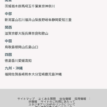
茨城
栃木
群馬
埼玉
千葉
東京
神奈川
中部
新潟
富山
石川
福井
山梨
長野
岐阜
静岡
愛知
三重
関西
滋賀
京都
大阪
兵庫
奈良
和歌山
中国
鳥取
島根
岡山
広島
山口
四国
徳島
香川
愛媛
高知
九州・沖縄
福岡
佐賀
長崎
熊本
大分
宮崎
鹿児島
沖縄
サイトマップ
よくある質問
会社情報
採用情報
IR情報
サイトのご利用にあたって
スタジオアリスHPのリンクについて