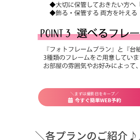
も
写
真
館
ス
タ
ジ
オ
ア
リ
ス
｜
＼まずは撮影日をキープ／
今すぐ簡単WEB予約
写
真
ス
タ
＼各プランのご紹介♪
ジ