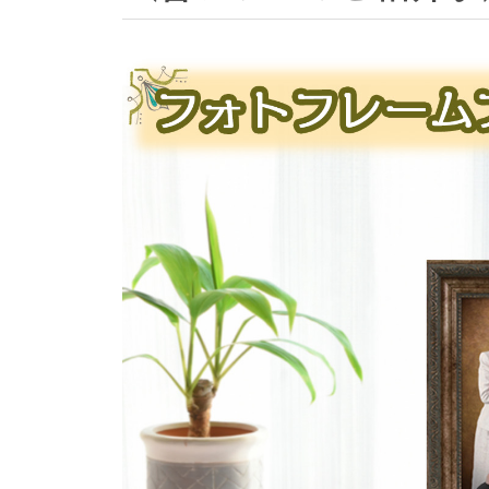
オ
・
フ
ォ
ト
ス
タ
ジ
オ