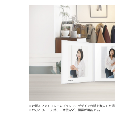
金
シ
ス
テ
ム
に
つ
い
て
｜
マ
タ
ニ
テ
ィ
、
※台紙＆フォトフレームプランで、デザイン台紙を購入した場
赤
※おひとり、ご夫婦、ご家族など、撮影が可能です。
ち