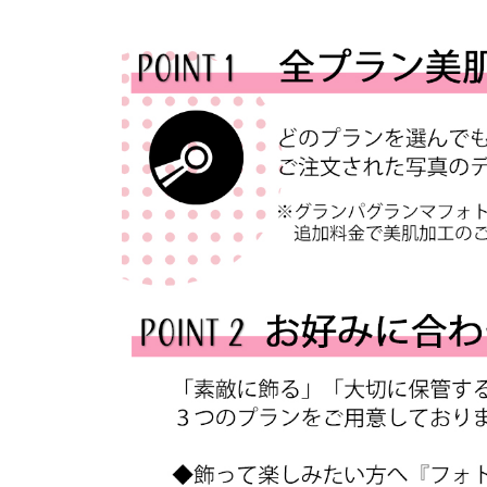
ゃ
ん
、
こ
ど
も
の
記
念
写
真
撮
影
な
ら
こ
ど