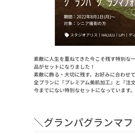
ｸﾞﾗﾝﾊﾟｸﾞﾗﾝﾏ
価
格
期間：2022年8月1日(月)～
1
対象：シニア撮影の方
0
,
スタジオアリス
HALULU
LiPi
デ
7
8
0
素敵に人生を重ねてきた今こそ残す特別な一
円
品がセットになりました！
(
素敵に飾る・大切に残す。お好みに合わせ
税
全プランに『プレミアム美肌加工』と『注文
込
今までにない特別なセットになっています
)
～
]
＼グランパグランマフ
｜
料