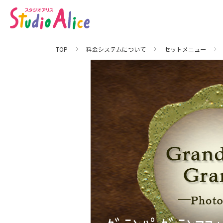
ｸﾞ
ﾗ
ﾝ
ﾊﾟ
TOP
料金システムについて
セットメニュー
ｸﾞ
ﾗ
ﾝ
ﾏ
ﾌ
ｫ
ﾄ
ﾌﾟ
ﾗ
ﾝ
[
販
売