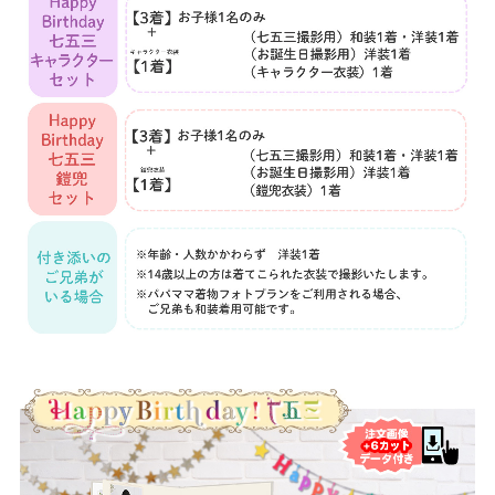
こ
ど
も
の
記
念
写
真
撮
影
な
ら
こ
ど