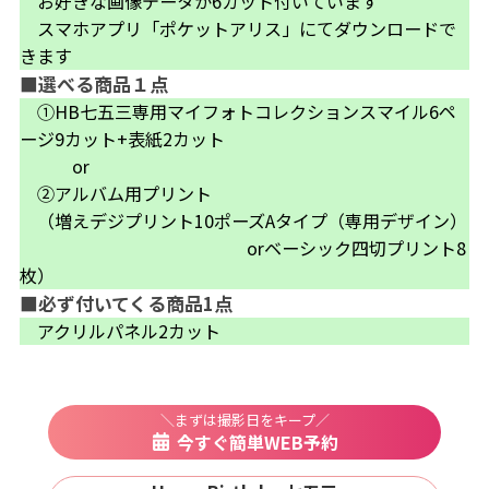
お好きな画像データが6カット付いています
ス
スマホアプリ「ポケットアリス」にてダウンロードで
タ
きます
■選べる商品１点
ジ
①HB七五三専用マイフォトコレクションスマイル6ペ
オ
ージ9カット+表紙2カット
・
or
フ
②アルバム用プリント
（増えデジプリント10ポーズAタイプ（専用デザイン）
ォ
orベーシック四切プリント8
ト
枚）
ス
■必ず付いてくる商品1点
タ
アクリルパネル2カット
ジ
オ
＼まずは撮影日をキープ／
今すぐ簡単WEB予約