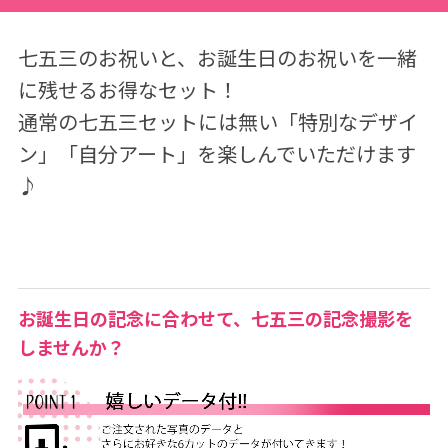
五
三
七五三のお祝いと、お誕生日のお祝いを一緒
セ
に残せるお得なセット！
ッ
通常の七五三セットには無い「特別なデザイ
ト
ン」「自分アート」を楽しんでいただけます
[
♪
販
売
価
格
お誕生日の記念に合わせて、七五三の記念撮影を
6
しませんか？
0
,
5