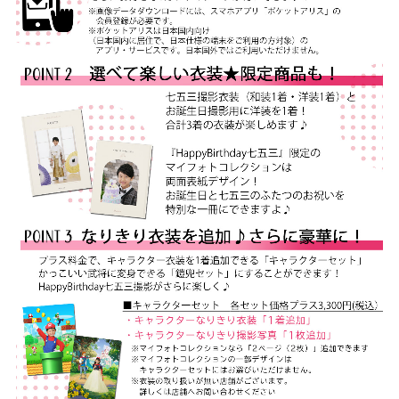
0
0
円
(
税
込
)
～
]
●
全
プ
ラ
ン