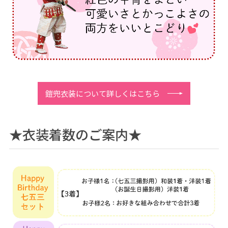
い
て
｜
マ
タ
ニ
鎧兜衣装について詳しくはこちら
テ
ィ
★衣装着数のご案内★
、
赤
ち
ゃ
ん
、