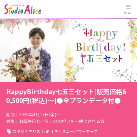
H
a
MENU
p
p
y
B
i
r
t
HappyBirthday七五三セット[販売価格6
h
0,500円(税込)～]●全プランデータ付●
d
a
期間：2026年4月17日(金)～
y
対象：お誕生日と七五三のお祝いを一緒にされる方
七
スタジオアリス
LiPi
ディズニーパワーアップ