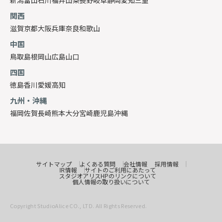
新潟
富山
石川
福井
山梨
長野
岐阜
静岡
愛知
三重
関西
滋賀
京都
大阪
兵庫
奈良
和歌山
中国
鳥取
島根
岡山
広島
山口
四国
徳島
香川
愛媛
高知
九州・沖縄
福岡
佐賀
長崎
熊本
大分
宮崎
鹿児島
沖縄
サイトマップ
よくある質問
会社情報
採用情報
IR情報
サイトのご利用にあたって
スタジオアリスHPのリンクについて
個人情報の取り扱いについて
Copyright StudioAlice CO., LTD. All Rights Reserved.