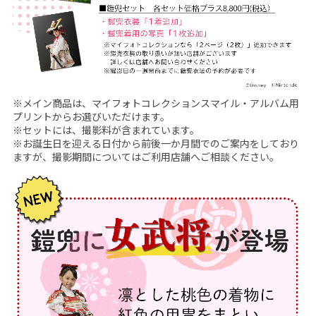
デ
ー
タ
付
●
※メイン商品は、マイフォトコレクションスマイル・アルバム用
プリントからお選びいただけます。
｜
※セットには、撮影料が含まれています。
※お誕生日を迎える日付から前後一か月間でのご案内をしており
料
ますが、撮影期間についてはご利用店舗へご相談ください。
金
シ
ス
テ
ム
に
つ