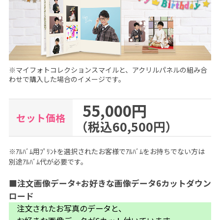
も
写
真
館
ス
※マイフォトコレクションスマイルと、アクリルパネルの組み合
わせで購入した場合のイメージです。
タ
ジ
55,000円
セット価格
オ
（税込60,500円）
ア
リ
※ｱﾙﾊﾞﾑ用ﾌﾟﾘﾝﾄを選択されたお客様でｱﾙﾊﾞﾑをお持ちでない方は
別途ｱﾙﾊﾞﾑ代が必要です。
ス
｜
■注文画像データ+お好きな画像データ6カットダウン
写
ロード
注文されたお写真のデータと、
真