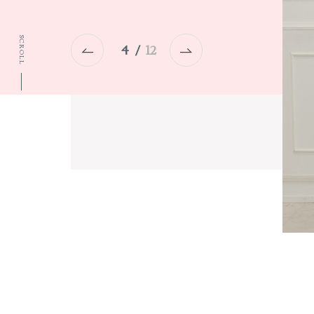
ア
リ
ス
SCROLL
5
/
12