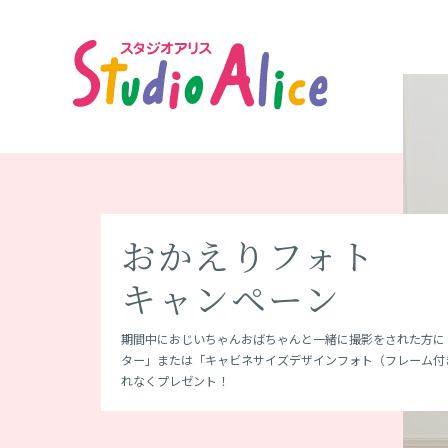
写
真
は
未
来
の
9月30日(水)まで！
平日レンタル0円！
キミのだいすきと
おかえりフォト
8月31日(月)まで！
毎月1日～7日は
みんなの
1次エントリーは
初コラボ！スタジ
スタジオアリスの
Studio Moaly
ALICE IN WOND
宝
も
七五三撮影料が半
おでかけ用着物レ
七五三 宝ものPHO
キャンペーン
すみっコぐらし撮
百日赤ちゃんの日
First Birthday
8月16日(日)まで！
リスでKOGYARU
成人式革命 ふりホ
WALL
”もし、絵本の世界に入れたら”そんな憧れを叶えるフォトス
の
ライベート型スタジオStudio Moaly(モアリー)
ル
ス
七五三撮影料半額をはじめ超おトクな10大特典をご用意！
お子さまの「いちばんの宝もの」をご持参＆撮影し20,000
期間中におじいちゃんおばちゃんと一緒に撮影をされた方に
すみっコぐらし撮影(ご購入)された方、または関連商品をご
＼笑顔の写真、絶対撮ります宣言！／もしも笑顔の写真が１
はじめての誕生日は超スペシャル！ご持参いただきいたお誕
3歳～11歳までのお子さまとそのご家族を対象にしたモデル
SNS総フォロワー180万人超！現役小学生ギャルMEDIA「KOG
前撮りから成人式当日の「振袖レンタル」もついたプラン！
日本初の「3D ホログラムが楽しめる、新感覚の没入型セル
タ
んなが知りたいことをすべて詰め込んだ目白押しの情報を一
の方に限定デザインフォトアイテムをプレゼント。
ター」または「キャビネサイズデザインフォト（フレーム付
方に「すみっコプリント」をもれなく1点プレゼント！
ば０円！
ントと一緒に撮影(ご購入)された方にもれなくスペシャルな
ョンを開催。さらに、スタジオアリス専属モデルで活躍でき
の初コラボ！専用背景や商品をお楽しみいただけるコラボパ
1500種類の振袖からどの振袖を選んでも安心の99,800円（
オ」。没入感のあるデジタルアート空間で自撮り動画や写真
れなくプレゼント！
ト！
も！？
場！
験できます！
"記念撮影"と"おでかけで用"で着物を2度楽しもう♪9月30日
ジ
七五三撮影で20,000円以上ご購入の方は着物レンタルが平日
オ