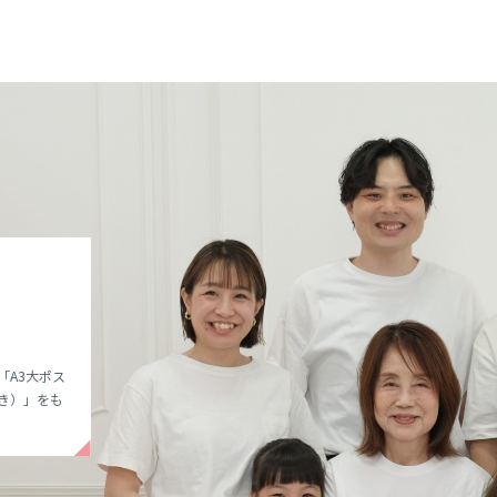
オア
ER
額！
ンタ
TO
影
体験
タジオ。プ
その他にもみ
円以上ご購入
「A3大ポス
購入された
枚もなけれ
生日プレゼ
オーディシ
YARU」と
高品質・約
フスタジ
挙公開！
き）」をも
プレゼン
るチャンス
ックが登
税別）
を貸切で体
(水)までに
0円に！