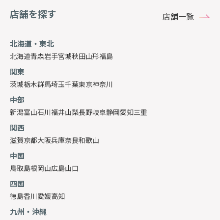
店舗を探す
店舗一覧
北海道・東北
北海道
青森
岩手
宮城
秋田
山形
福島
関東
茨城
栃木
群馬
埼玉
千葉
東京
神奈川
中部
新潟
富山
石川
福井
山梨
長野
岐阜
静岡
愛知
三重
関西
滋賀
京都
大阪
兵庫
奈良
和歌山
中国
鳥取
島根
岡山
広島
山口
四国
徳島
香川
愛媛
高知
九州・沖縄