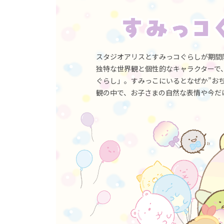
ら
こ
ど
も
写
真
館
ス
スタジオアリスとすみっコぐらしが期間
タ
ジ
独特な世界観と個性的なキャラクターで
オ
ぐらし」。すみっこにいるとなぜか”お
ア
リ
観の中で、お子さまの自然な表情や今だ
ス
｜
写
真
ス
タ
ジ
オ
・
フ
ォ
ト
ス
タ
ジ
オ