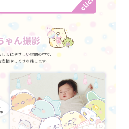
っしょにやさしい空間の中で、
な表情やしぐさを残します。
。
を