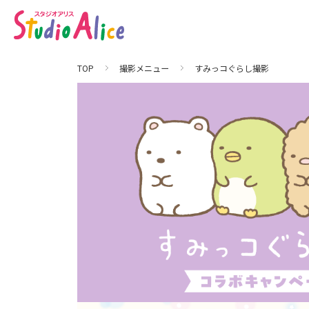
す
み
っ
コ
ぐ
ら
し
TOP
撮影メニュー
すみっコぐらし撮影
撮
影
｜
マ
タ
ニ
テ
ィ
、
赤
ち
ゃ
ん
、
こ
ど
も
の
記
念
写
真
撮
影
な