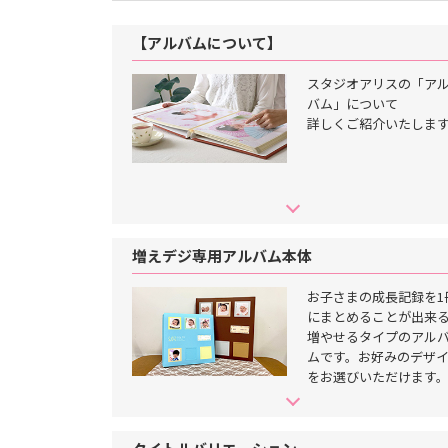
念
写
真
【アルバムについて】
撮
影
な
スタジオアリスの「ア
ら
バム」について
こ
ど
詳しくご紹介いたしま
も
写
真
館
ス
タ
ジ
オ
ア
増えデジ専用アルバム本体
リ
ス
｜
お子さまの成長記録を1
写
真
にまとめることが出来
ス
増やせるタイプのアル
タ
ジ
ムです。お好みのデザ
オ
をお選びいただけます
・
フ
ォ
ト
ス