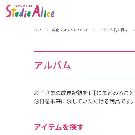
ア
ル
バ
ム
｜
料
金
TOP
料金システムについて
アイテム別で探す
シ
ス
テ
ム
に
つ
い
アルバム
て
｜
マ
タ
ニ
テ
ィ
、
お子さまの成長記録を1冊にまとめるこ
赤
ち
念日を未来に残していただける商品です
ゃ
ん
、
こ
ど
も
アイテムを探す
の
記