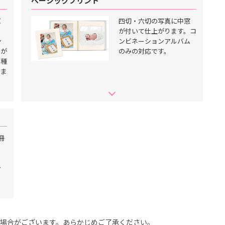
ベーシックプリント
バ
四切・六切の写真に中窓
が付いて仕上がります。コ
ン
ンビネーションアルバム
とが
のみの対応です。
の種
りま
冊
る
、
ン
場合がございます。あらかじめご了承ください。