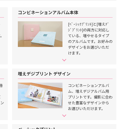
コンビネーションアルバム本体
ル
[ﾍﾞｰｼｯｸﾌﾟﾘﾝﾄ]と[増えﾃﾞ
ｼﾞﾌﾟﾘﾝﾄ]の両方に対応し
す。
ている、増やせるタイプ
のアルバムです。お好みの
デザインをお選びいただ
けます。
増えデジプリント デザイン
冊
コンビネーションアルバ
る
ム、増えデジアルバム用
バ
プリントです。撮影に合わ
イン
せた豊富なデザインから
。
お選びいただけます。