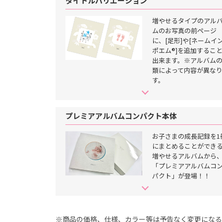
タイトルバリエーション
タ
ジ
オ
増やせるタイプのアル
ムのお写真の前ページ
に、[足形]や[ネームイ
ポエム®]を追加するこ
出来ます。※アルバム
類によって内容が異な
す。
プレミアアルバムコンパクト本体
お子さまの成長記録を1
にまとめることができ
増やせるアルバムから
「プレミアアルバムコ
パクト」が登場！！
※商品の価格、仕様、カラー等は予告なく変更になる