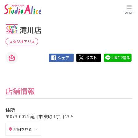
滝
川
店
MENU
｜
北
海
滝川店
道
｜
店
舗
スタジオアリス
検
索
｜
マ
タ
ニ
テ
ィ
、
赤
ち
店舗情報
ゃ
ん
、
こ
住所
ど
も
〒073-0024 滝川市 東町 1丁目43-5
の
記
念
地図を見る
写
真