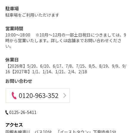
撮
影
駐車場
な
ら
駐車場をご利用いただけます
こ
ど
も
営業時間
写
10:00～18:00 ※10月～12月の一部土日祝日につきましては、9
真
館
時から営業いたします。詳しくは店舗までお問い合わせくださ
ス
い。
タ
ジ
オ
休業日
ア
リ
【2026年】5/20、6/10、6/17、7/8、7/15、8/5、8/19、9/9、9/
ス
16【2027年】1/1、1/14、1/21、2/4、2/18
｜
写
お問い合わせ
真
ス
タ
ジ
0120-963-352
オ
・
フ
ォ
0125-26-5411
ト
ス
タ
アクセス
ジ
オ
函館本線滝川 バス10分 「イーストタウン」下車徒歩1分