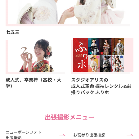
七五三
成人式、卒業袴（高校・大
スタジオアリスの
学）
成人式革命
振袖レンタル&前
撮りパック ふりホ
出張撮影メニュー
ニューボーンフォト
お宮参り出張撮影
出張撮影