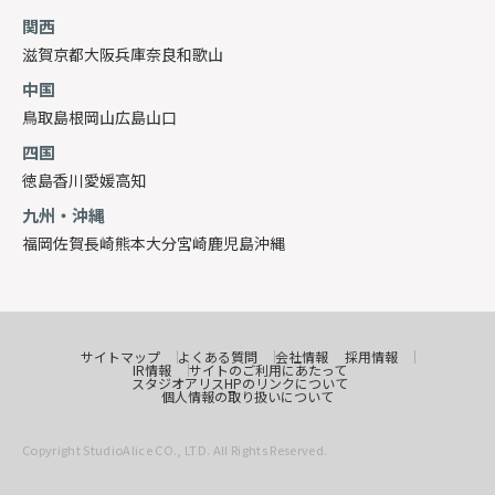
関西
滋賀
京都
大阪
兵庫
奈良
和歌山
中国
鳥取
島根
岡山
広島
山口
四国
徳島
香川
愛媛
高知
九州・沖縄
福岡
佐賀
長崎
熊本
大分
宮崎
鹿児島
沖縄
サイトマップ
よくある質問
会社情報
採用情報
IR情報
サイトのご利用にあたって
スタジオアリスHPのリンクについて
個人情報の取り扱いについて
Copyright StudioAlice CO., LTD. All Rights Reserved.