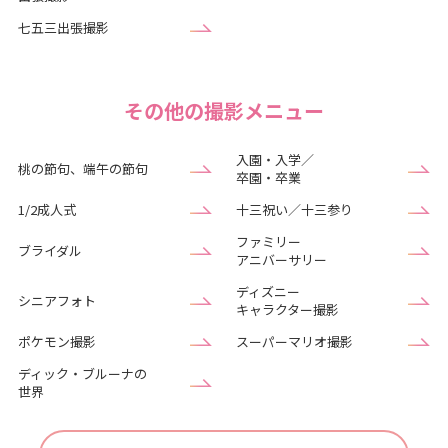
七五三出張撮影
その他の撮影メニュー
入園・入学／
桃の節句、端午の節句
卒園・卒業
1/2成人式
十三祝い／十三参り
ファミリー
ブライダル
アニバーサリー
ディズニー
シニアフォト
キャラクター撮影
ポケモン撮影
スーパーマリオ撮影
ディック・ブルーナの
世界