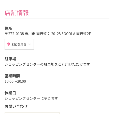
ど
も
の
店舗情報
記
念
写
真
撮
住所
影
〒272-0138 市川市 南行徳 2-20-25 SOCOLA 南行徳2F
な
ら
こ
ど
地図を見る
も
写
真
駐車場
館
ス
ショッピングセンターの駐車場をご利用いただけます
タ
ジ
オ
営業時間
ア
リ
10:00～20:00
ス
｜
写
休業日
真
ス
ショッピングセンターに準じます
タ
ジ
お問い合わせ
オ
・