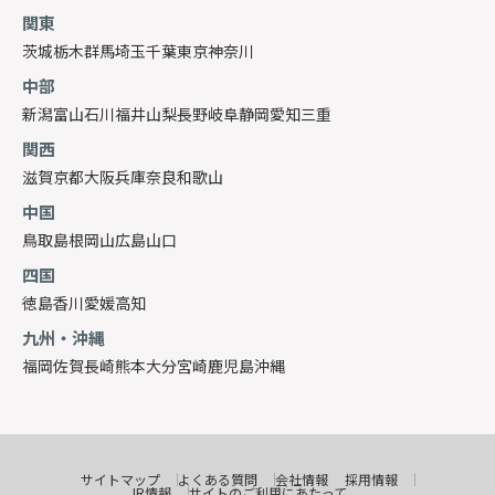
関東
茨城
栃木
群馬
埼玉
千葉
東京
神奈川
中部
新潟
富山
石川
福井
山梨
長野
岐阜
静岡
愛知
三重
関西
滋賀
京都
大阪
兵庫
奈良
和歌山
中国
鳥取
島根
岡山
広島
山口
四国
徳島
香川
愛媛
高知
九州・沖縄
福岡
佐賀
長崎
熊本
大分
宮崎
鹿児島
沖縄
サイトマップ
よくある質問
会社情報
採用情報
IR情報
サイトのご利用にあたって