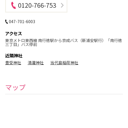
フ
0120-766-753
ォ
ト
ス
タ
047-701-6003
ジ
オ
アクセス
東京メトロ東西線 南行徳駅から京成バス（新浦安駅行）「南行徳
三丁目」バス停前
近隣神社
豊受神社
清瀧神社
当代島稲荷神社
マップ