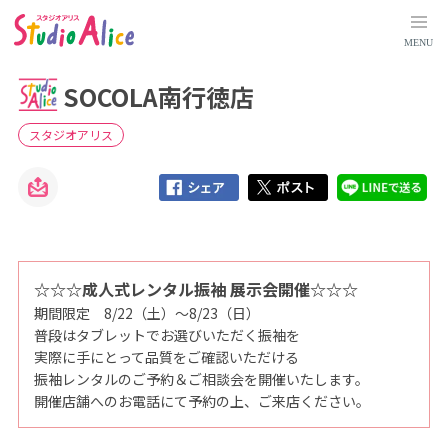
S
O
C
MENU
O
L
A
SOCOLA南行徳店
南
行
徳
店
スタジオアリス
｜
千
葉
県
｜
店
舗
検
索
｜
マ
☆☆☆成人式レンタル振袖 展示会開催☆☆☆
タ
期間限定 8/22（土）～8/23（日）
ニ
テ
普段はタブレットでお選びいただく振袖を
ィ
、
実際に手にとって品質をご確認いただける
赤
振袖レンタルのご予約＆ご相談会を開催いたします。
ち
ゃ
開催店舗へのお電話にて予約の上、ご来店ください。
ん
、
こ