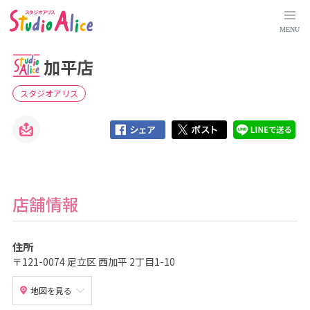
加
平
店
MENU
｜
東
京
加平店
都
｜
店
舗
スタジオアリス
検
索
｜
マ
タ
ニ
テ
ィ
、
赤
ち
店舗情報
ゃ
ん
、
こ
住所
ど
も
〒121-0074 足立区 西加平 2丁目1-10
の
記
念
地図を見る
写
真