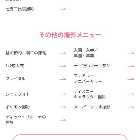
七五三出張撮影
その他の撮影メニュー
入園・入学／
桃の節句、端午の節句
卒園・卒業
1/2成人式
十三祝い／十三参り
ファミリー
ブライダル
アニバーサリー
ディズニー
シニアフォト
キャラクター撮影
ポケモン撮影
スーパーマリオ撮影
ディック・ブルーナの
世界