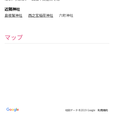
近隣神社
島根鷲神社
西之宮稲荷神社
六町神社
マップ
地図データ ©2019 Google
利用規約