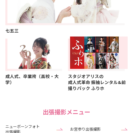
七五三
成人式、卒業袴（高校・大
スタジオアリスの
学）
成人式革命
振袖レンタル&前
撮りパック ふりホ
出張撮影メニュー
ニューボーンフォト
お宮参り出張撮影
出張撮影