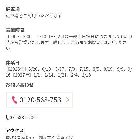
撮
影
駐車場
な
ら
駐車場をご利用いただけます
こ
ど
も
営業時間
写
10:00～18:00 ※10月～12月の一部土日祝日につきましては、9
真
館
時から営業いたします。詳しくは店舗までお問い合わせくださ
ス
い。
タ
ジ
オ
休業日
ア
リ
【2026年】5/20、6/10、6/17、7/8、7/15、8/5、8/19、9/9、9/
ス
16【2027年】1/1、1/14、1/21、2/4、2/18
｜
写
お問い合わせ
真
ス
タ
ジ
0120-568-753
オ
・
フ
ォ
03-5831-2061
ト
ス
タ
アクセス
ジ
オ
環状7号線沿い 西加平交差点そば