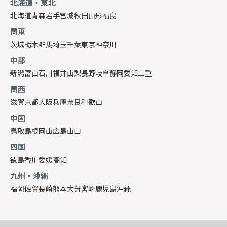
北海道・東北
北海道
青森
岩手
宮城
秋田
山形
福島
関東
茨城
栃木
群馬
埼玉
千葉
東京
神奈川
中部
新潟
富山
石川
福井
山梨
長野
岐阜
静岡
愛知
三重
関西
滋賀
京都
大阪
兵庫
奈良
和歌山
中国
鳥取
島根
岡山
広島
山口
四国
徳島
香川
愛媛
高知
九州・沖縄
福岡
佐賀
長崎
熊本
大分
宮崎
鹿児島
沖縄