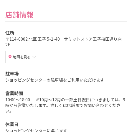
記
念
写
店舗情報
真
撮
影
な
ら
住所
こ
〒114-0002 北区 王子 5-1-40 サミットストア王子桜田通り店
ど
も
2F
写
真
館
地図を見る
ス
タ
ジ
オ
駐車場
ア
ショッピングセンターの駐車場をご利用いただけます
リ
ス
｜
写
営業時間
真
10:00～18:00 ※10月～12月の一部土日祝日につきましては、9
ス
タ
時から営業いたします。詳しくは店舗までお問い合わせくださ
ジ
い。
オ
・
フ
休業日
ォ
ト
ショッピングセンターに準じます