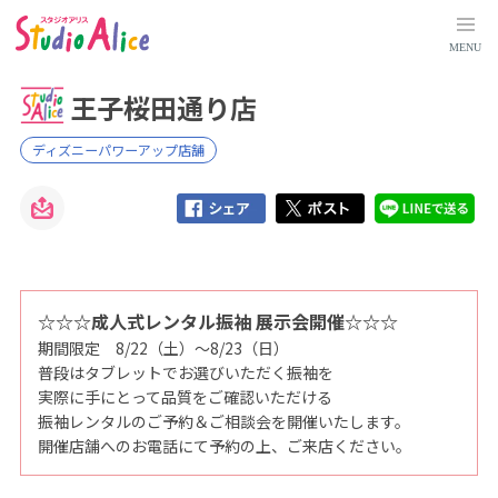
王
子
桜
MENU
田
通
り
王子桜田通り店
店
｜
東
京
ディズニーパワーアップ店舗
都
｜
店
舗
検
索
｜
マ
タ
ニ
テ
☆☆☆成人式レンタル振袖 展示会開催☆☆☆
ィ
期間限定 8/22（土）～8/23（日）
、
赤
普段はタブレットでお選びいただく振袖を
ち
ゃ
実際に手にとって品質をご確認いただける
ん
振袖レンタルのご予約＆ご相談会を開催いたします。
、
こ
開催店舗へのお電話にて予約の上、ご来店ください。
ど
も
の