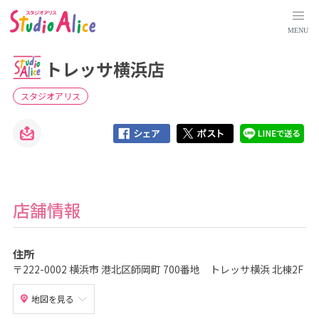
ト
レ
ッ
MENU
サ
横
浜
トレッサ横浜店
店
｜
神
奈
スタジオアリス
川
県
｜
店
舗
検
索
｜
マ
タ
ニ
店舗情報
テ
ィ
、
赤
住所
ち
ゃ
〒222-0002 横浜市 港北区師岡町 700番地 トレッサ横浜 北棟2F
ん
、
こ
地図を見る
ど
も