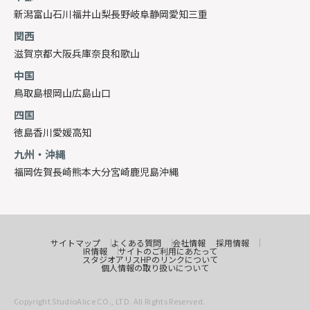
新潟
富山
石川
福井
山梨
長野
岐阜
静岡
愛知
三重
関西
滋賀
京都
大阪
兵庫
奈良
和歌山
中国
鳥取
島根
岡山
広島
山口
四国
徳島
香川
愛媛
高知
九州・沖縄
福岡
佐賀
長崎
熊本
大分
宮崎
鹿児島
沖縄
サイトマップ
よくある質問
会社情報
採用情報
IR情報
サイトのご利用にあたって
スタジオアリスHPのリンクについて
個人情報の取り扱いについて
Copyright StudioAlice CO., LTD. All Rights Reserved.