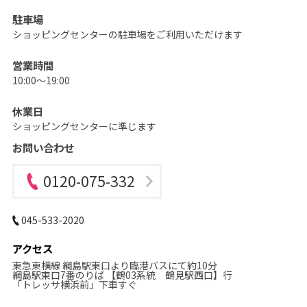
の
記
駐車場
念
写
ショッピングセンターの駐車場をご利用いただけます
真
撮
影
営業時間
な
10:00～19:00
ら
こ
ど
も
休業日
写
ショッピングセンターに準じます
真
館
お問い合わせ
ス
タ
ジ
オ
0120-075-332
ア
リ
ス
｜
045-533-2020
写
真
ス
アクセス
タ
ジ
東急東横線 綱島駅東口より臨港バスにて約10分
オ
綱島駅東口7番のりば 【鶴03系統 鶴見駅西口】行
・
「トレッサ横浜前」下車すぐ
フ
ォ