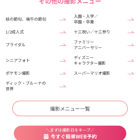
その他の撮影メニュー
入園・入学／
桃の節句、端午の節句
卒園・卒業
1/2成人式
十三祝い／十三参り
ファミリー
ブライダル
アニバーサリー
ディズニー
シニアフォト
キャラクター撮影
ポケモン撮影
スーパーマリオ撮影
ディック・ブルーナの
世界
撮影メニュー一覧
＼まずは撮影日をキープ／
今すぐ簡単WEB予約