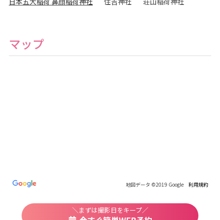
日本五大稲荷 鼻顔稲荷神社
住吉神社
荘山稲荷神社
フ
ォ
ト
ス
タ
ジ
マップ
オ
地図データ ©2019 Google
利用規約
＼まずは撮影日をキープ／