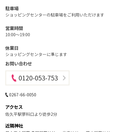
ど
も
駐車場
の
記
ショッピングセンターの駐車場をご利用いただけます
念
写
真
営業時間
撮
10:00～19:00
影
な
ら
こ
休業日
ど
ショッピングセンターに準じます
も
写
お問い合わせ
真
館
ス
タ
0120-053-753
ジ
オ
ア
リ
0267-66-0050
ス
｜
写
アクセス
真
ス
佐久平駅蓼科口より徒歩2分
タ
ジ
近隣神社
オ
・