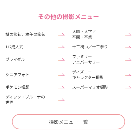
その他の撮影メニュー
入園・入学／
桃の節句、端午の節句
卒園・卒業
1/2成人式
十三祝い／十三参り
ファミリー
ブライダル
アニバーサリー
ディズニー
シニアフォト
キャラクター撮影
ポケモン撮影
スーパーマリオ撮影
ディック・ブルーナの
世界
撮影メニュー一覧