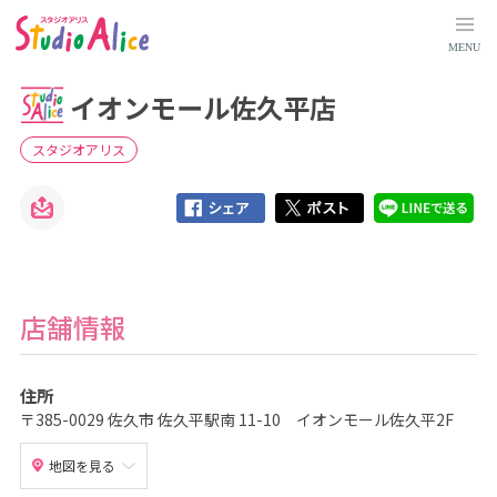
イ
オ
ン
MENU
モ
ー
ル
イオンモール佐久平店
佐
久
平
店
スタジオアリス
｜
長
野
県
｜
店
舗
検
索
｜
マ
店舗情報
タ
ニ
テ
ィ
住所
、
赤
〒385-0029 佐久市 佐久平駅南 11-10 イオンモール佐久平2F
ち
ゃ
ん
地図を見る
、
こ